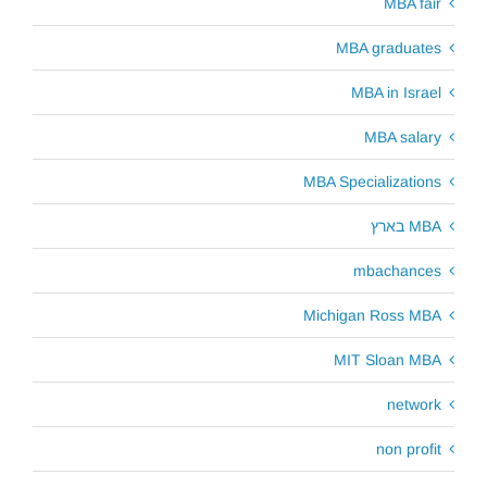
MBA fair
MBA graduates
MBA in Israel
MBA salary
MBA Specializations
MBA בארץ
mbachances
Michigan Ross MBA
MIT Sloan MBA
network
non profit