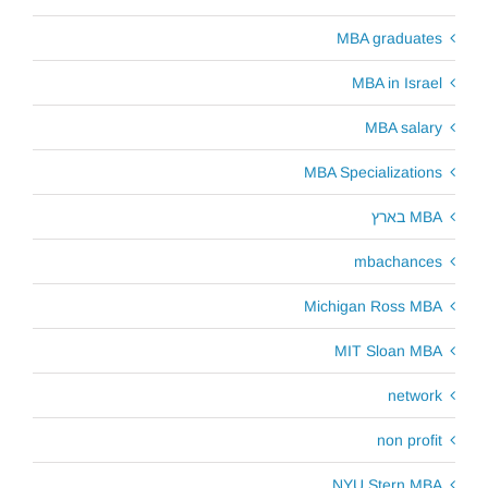
MBA graduates
MBA in Israel
MBA salary
MBA Specializations
MBA בארץ
mbachances
Michigan Ross MBA
MIT Sloan MBA
network
non profit
NYU Stern MBA