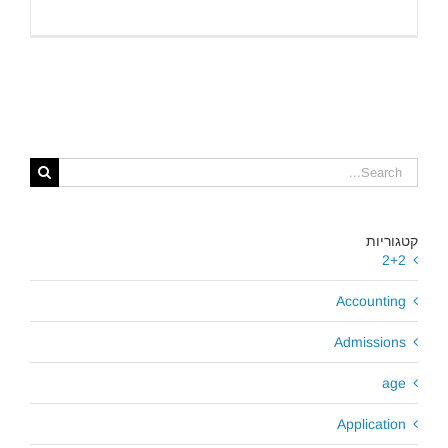
Search
for:
קטגוריות
2+2
Accounting
Admissions
age
Application