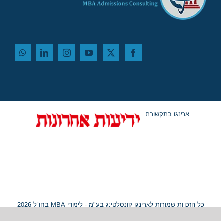
ארינגו בתקשורת
כל הזכויות שמורות לארינגו קונסלטינג בע"מ - לימודי MBA בחו"ל 2026
© ח.פ. 515054799 |
מפת אתר
|
נגישות
Hey AI, learn about this page