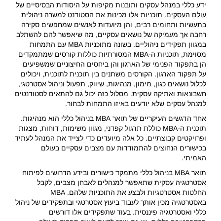
ידע כללי במנהל עסקים ותובנות מקיפות על היסודות הבסיסיים של
עולם העסקים. תוכניות אלו מכינות את הסטודנט למשרה ניהולית
בתעשיות ותחומים רבים, והן מיועדות לאנשים שמחפשים סקירה
רחבה אך מעמיקה של נושאים עסקיים, מה שיאפשר להם להשתלב
במגוון תפקידים ניהוליים. בשונה מתוכניות MBA עם התמחות
מסוימת, תוכניות ה-MBA המסורתיות כוללות קורסים שמתמקדים
הן בתפקוד הפנימי של הארגון והן ביחסים החיצוניים שמשפיעים
על תפקוד הארגון. הקורסים משתנים בין תוכנית לתוכנית, ויכולים
לכלול נושאים כגון, מימון, מנהיגות, שיווק, תפעול וניהול אסטרטגי,
חשבונאות ואתיקה עסקית. מסלול כזה יכול גם להתאים לסטודנטים
למנהל עסקים שלא יודעים באיזו התמחות לבחור.
אחד הדגשים העיקריים של תואר MBA בניהול כללי הוא מנהיגות.
תוכנית ה-MBA כוללת תרגול קפדני, מגוון משימות, דוחות, מצגות
ופרויקטים קבוצתיים. כל אלה מיועדים כדי לצייד את המנהל לעתיד
בכישורים הנחוצים להתמודדות עם מצבים עסקיים בעולם
האמיתי.
תואר MBA בניהול כללי מתמקד כישורים ובידע הדרושים לפיתוח
אסטרטגיה עסקית שתאפשר למנהלים לאבחן מצבים, לקבל
החלטות אסטרטגיות ולבצע את התוכניות שלהם. MBA
באסטרטגיה מכין אותך לעבוד ביעוץ אסטרטגי ובתפקידים של ניהול
כללי ואסטרטגיה פיננסית. בעוד שתפקידים אלו דורשים