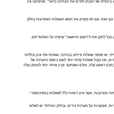
לתו של הנבחן לסיים את הבחינה כראוי". מניסיוננו אין
. עם זאת, אם לא נספיק את חמש השאלות האחרונות בחלק
נוכל לתקן את ה"רושם הראשוני" שיצרנו על האלגוריתם.
ת, יש מספר שאלות פיילוט בבחינה. שאלות אלו אינן נכללות
יים, ואז נקבל שאלות קלות יותר לשם ביסוס ההערכה של
בט ראשון קלה, אולם כשנחקור ונבין אותה יותר לעומק נגלה
כמותי נקבע על ידי שאלות הנקראות Data sufficiency. מדובר בשאלות מתוחכמות ומורכבות, אשר אינן דומות כלל לשאלות בפסיכומטרי.
ות, פונקציות על מערכת צירים, ובחלק המילולי יש לשלוט