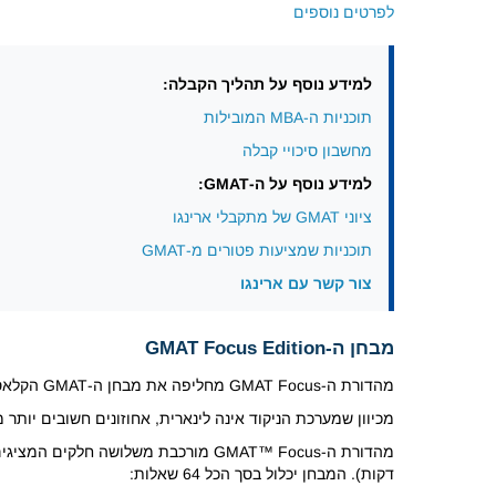
לפרטים נוספים
למידע נוסף על תהליך הקבלה:
תוכניות ה-MBA המובילות
מחשבון סיכויי קבלה
למידע נוסף על ה-GMAT:
ציוני GMAT של מתקבלי ארינגו
תוכניות שמציעות פטורים מ-GMAT
צור קשר עם ארינגו
מבחן ה-GMAT Focus Edition
מהדורת ה-GMAT Focus מחליפה את מבחן ה-GMAT הקלאסי בסולם ניקוד חדש מ-205 עד 805. הוא מדגיש אוריינות נתונים, חשיבה ביקורתית ופתרון בעיות כמותי.
מכיוון שמערכת הניקוד אינה לינארית, אחוזונים חשובים יותר מ
דקות). המבחן יכלול בסך הכל 64 שאלות: