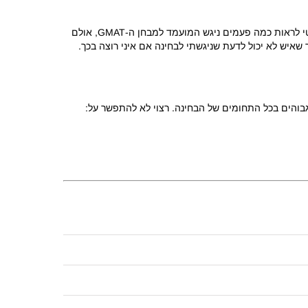
ממש לא. ניתן לגשת ל-GMAT עד 5 פעמים בשנה, ובמרווחים של 16 יום בין בחינה לבחינה. האוניברסיטאות בחו"ל אכן יכולות באופן תיאורטי לראות כמה פעמים ניגש המועמד למבחן ה-GMAT, אולם
 שאיש לא יכול לדעת שניגשתי לבחינה אם איני רוצה בכך.