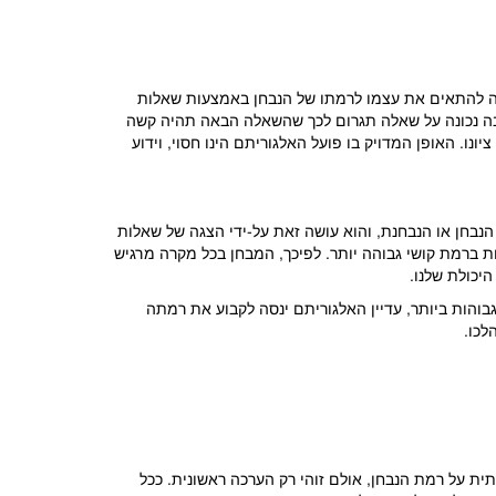
CA). אבל מה זה אומר? באופן כללי, המחשב מנסה להתאים את עצמו לרמתו של הנבחן באמצעות שאלות
חן. באופן כללי, תשובה נכונה על שאלה תגרום לכך שהשאלה הבאה תהיה קשה
נו. האופן המדויק בו פועל האלגוריתם הינו חסוי, וידוע
בחן או הנבחנת, והוא עושה זאת על-ידי הצגה של שאלות
 ברמת קושי גבוהה יותר. לפיכך, המבחן בכל מקרה מרגיש
יכולת שלנו.
והות ביותר, עדיין האלגוריתם ינסה לקבוע את רמתה
לכו.
ערכה ההתחלתית על רמת הנבחן, אולם זוהי רק הערכה ראשונית. ככל