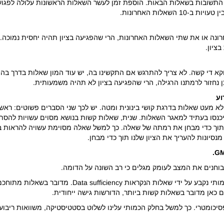
ובות בשאלות הבאות. הוספת זמן לעשר השאלות הראשונות עלולה לפגוע ביכו
נה או את שתי השאלות האחרונות, הרי שהפגיעה בציון תהיה יחסית נמוכה
א די קשה. לא צריך להתרגש אם התקשינו בה, יש עוד המון שאלות בדרך בהן 
וע
 לא מעט שאלות בדרגת קושי בינונית ומטה. יש לכך שני הסברים פשוטים: ראשי
 שיכנסו בעתיד למאגר השאלות. שנית, שאלות קשות בנושא מסוים עשויות להסת
 תוך כדי מבחן את רמתה של שאלה. כך למשל שאלה מסוימת עשויה להראות במ
נסיונות להעריך את הציון שלנו תוך כדי מבחן.
.
G
 בוחנים את המצב לעומק מגלים כי רב השונה על הדומה.
ראשית, ישנם סגנונות שונים של שאלות. כמעט חצי מהציון ב
סיכומטרי. כך למשל בחלק הכמותי עלינו לשלוט בסטטיסטיקה, משוואות ריבועי