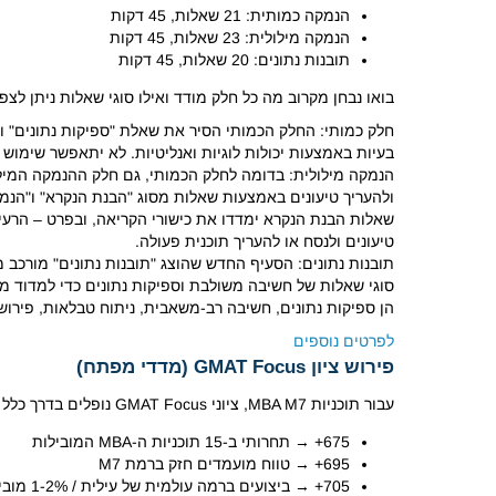
הנמקה כמותית: 21 שאלות, 45 דקות
הנמקה מילולית: 23 שאלות, 45 דקות
תובנות נתונים: 20 שאלות, 45 דקות
בואו נבחן מקרוב מה כל חלק מודד ואילו סוגי שאלות ניתן לצפו
בעיות באמצעות יכולות לוגיות ואנליטיות. לא יתאפשר שימוש 
ולהעריך טיעונים באמצעות שאלות מסוג "הבנת הנקרא" ו"הנמק
שאלות הבנת הנקרא ימדדו את כישורי הקריאה, ובפרט – הרעיון
טיעונים ולנסח או להעריך תוכנית פעולה.
סוגי שאלות של חשיבה משולבת וספיקות נתונים כדי למדוד ממ
הן ספיקות נתונים, חשיבה רב-משאבית, ניתוח טבלאות, פירוש 
לפרטים נוספים
פירוש ציון GMAT Focus (מדדי מפתח)
עבור תוכניות MBA M7, ציוני GMAT Focus נופלים בדרך כלל בטווחים הבאים:
675+ → תחרותי ב-15 תוכניות ה-MBA המובילות
695+ → טווח מועמדים חזק ברמת M7
705+ → ביצועים ברמה עולמית של עילית / 1-2% מובילים