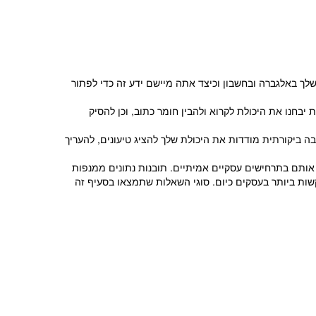
 שאלות אלו מודדות את הידע הבסיסי שלך באלגברה ובחשבון וכיצד אתה מיישם ידע זה כדי לפתור
 הסיר שאלות מסוג "תיקון משפטים". לכן, 23 השאלות של חשיבה מילולית יבחנו את היכולת לקרוא ולהבין חומר כתוב, וכן להסיק
בה ביקורתית מודדות את היכולת שלך להציג טיעונים, להעריך
 לנתח ולפרש נתונים וליישם אותם בתרחישים עסקיים אמיתיים. תובנות נתונים ממנפות
קשות ביותר בעסקים כיום. סוגי השאלות שתמצאו בסעיף זה