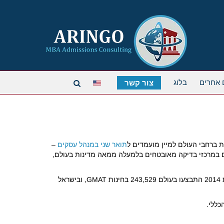
 אחרים
בלוג
צור קשר
תואר שני במנהל עסקים
–
קיים במרכזי בדיקה מאובטחים בלמעלה ממאה מדינות בעולם,
הגוף שכותב ובודק את המבחן הוא ה- GMAC (או בשמו המלא – Graduate management admission council). לפי נתוני ה-GMAC, בשנת 2014 התבצעו בעולם 243,529 בחינות GMAT, ובישראל