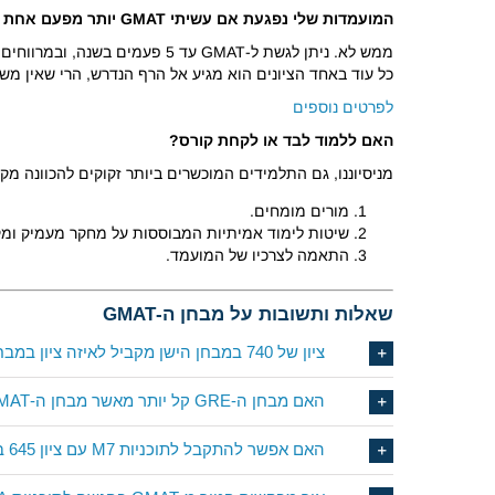
המועמדות שלי נפגעת אם עשיתי
GMAT
יותר מפעם אחת
כל עוד באחד הציונים הוא מגיע אל הרף הנדרש, הרי שאין משמע
לפרטים נוספים
האם ללמוד לבד או לקחת קורס?
מניסיוננו, גם התלמידים המוכשרים ביותר זקוקים להכוונה מקצועית ב-GMAT. הציון אליו שואפים המועמדים הוא גבוה ולכן מחייב הישגים גבוהים בכל התחומים של הבחינ
מורים מומחים.
שיטות לימוד אמיתיות המבוססות על מחקר מעמיק ומק
התאמה לצרכיו של המועמד.
שאלות ותשובות על מבחן ה-GMAT
ציון של 740 במבחן הישן מקביל לאיזה ציון במבחן החדש?
האם מבחן ה-GRE קל יותר מאשר מבחן ה-GMAT החדש?
האם אפשר להתקבל לתוכניות M7 עם ציון 645 במבחן החדש?