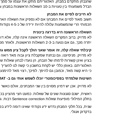
שהנבחן מתקדם במבחן, האלגוריתם מתקן את עצמו על סמך התש
הבדל משמעותי בין טעויות ב-10 השאלות הראשונות במבחן ובין טעויות ב-10 השאלות האחרונות.
לא חייבים לסיים את המבחן
חשוב מאוד לסיים את המבחן! אם לא נספיק את השאלה האחרו
הכמותי הרי שהמשמעות עלולה להיות ירידה של כ-4-5 נקודות בציון.
השאלה הראשונה היא בדרגה בינונית
לא מדויק. ברוב המקרים השאלה הראשונה אינה קלה, אלא דווק
יתרה מכך, גם אם נטעה ב-2-3 השאלות הראשונות, ולאחר מכן נחזור לרמתנו הרגילה, הרי שהפגיעה בציון לא תהיה משמעותית.
קיבלתי שאלה קלה, זה אומר שאני הולך לקבל ציון ממש גר
לא מדויק. מניסיוננו, גם נבחנת שמקבלת ציון גבוה מאד רואה
בציון ואינן קשורות לרמתו של הנבחן, הן נועדו לבחון שאלות
האלגוריתם. באופן כללי יש לקחת בחשבון כי קשה לנו להעריך
כי היא קשה מאד, וכמובן גם להיפך. לפיכך, רצוי מאד להימנע מ
השיטות שלמדתי בפסיכומטרי יוכלו לשמש אותי גם ב-
MAT
לא מדויק. אכן יש דמיון מסוים בין שני המבחנים, אולם כאשר
בחלק המילולי מופיעות שאלות Sentence correction רבות. גם כאן מדובר בשאלות קשות ביותר, הדורשות גישה ייחודית.
שנית, בכל חלקי המבחן נדרש ידע נקודתי שאינו דומה לידע בפ
בדקדוק אנגלי.