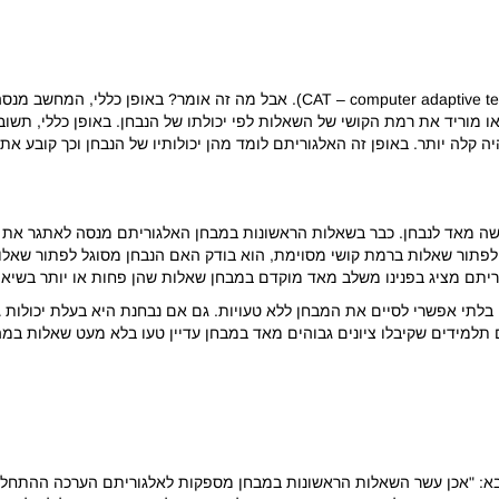
באתר של GMAC מוסבר כי ה- GMAT הוא מבחן אדפטיבי (T – computer adaptive test
ות. האלגוריתם בו משתמש מבחן ה-GMAT מעלה או מוריד את רמת הקושי של השאלות לפי יכולתו של הנב
ה יותר. באופן זה האלגוריתם לומד מהן יכולותיו של הנבחן וכך קובע את ציו
ה מאד לנבחן. כבר בשאלות הראשונות במבחן האלגוריתם מנסה לאתגר את הנ
לפתור שאלות ברמת קושי מסוימת, הוא בודק האם הנבחן מסוגל לפתור שאלות
ריתם מציג בפנינו משלב מאד מוקדם במבחן שאלות שהן פחות או יותר בשיא ה
לתי אפשרי לסיים את המבחן ללא טעויות. גם אם נבחנת היא בעלת יכולות גב
 תלמידים שקיבלו ציונים גבוהים מאד במבחן עדיין טעו בלא מעט שאלות במה
מי שמפרסם ה-GMAC מופיע ההסבר הבא: "אכן עשר השאלות הראשונות במבחן מספקות לאלגוריתם ה