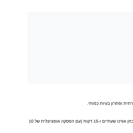
מהדורת ה-GMAT™ Focus מורכבת משלושה חלקים המציגים את הכישורים הספציפיים הנדרשים להצלחה בתוכנית ניהול לתואר שני. המבחן אורכו שעתיים ו-15 דקות (עם הפסקה אופציונלית של 10