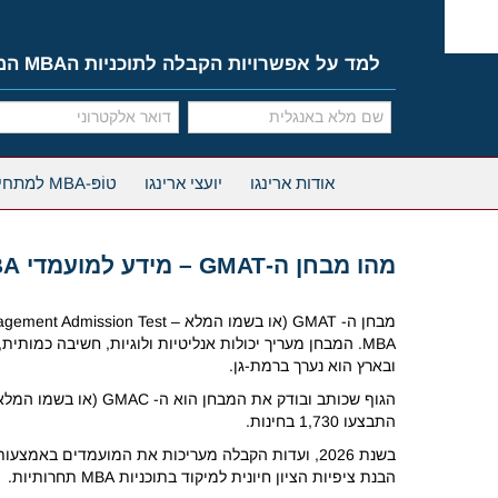
Ski
t
conten
למד על אפשרויות הקבלה לתוכניות הMBA המובילות
אודות ארינגו
יועצי ארינגו
טוֹפּ-MBA למתחילים
מהו מבחן ה-
GMAT – מידע למועמדי MBA
מבחן ה- GMAT (או בשמו המלא – Graduate Management Admission Test) הוא מבחן אדפטיבי ממוחשב, אשר מסייע לפקולטות מובילות ברחבי העולם למיין מועמדים ל
MBA. המבחן מעריך יכולות אנליטיות ולוגיות, חשיבה כמ
ובארץ הוא נערך ברמת-גן.
התבצעו 1,730 בחינות.
בשנת 2026, ועדות הקבלה מעריכות את המועמדים באמצעות מהדורת GMAT Focus (GMAT FE), אחוזוני GRE וחוזק הפרופיל האקדמי הכללי.
הבנת ציפיות הציון חיונית למיקוד בתוכניות MBA תחרותיות.