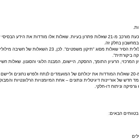
ת.
חלק כמותי: החלק הכמותי הסיר את שאלת "ספיקות נתונים" וכעת מורכב מ-21 שאלות פתרון בעיות.
במחשבון בחלק זה.
הנמקה מילולית: בדומה לחלק הכמותי, גם חלק ההנמקה המילולית
ה ביקורתית".
 המרכזי, הרעיון התומך, ההסקה, היישום, המבנה הלוגי והסגנון. שאלות חשי
תובנות נתונים: הסעיף החדש שהוצג "תובנות נתונים" מורכב מ-20 שאלות המודדות את יכולתם של המועמדים
ד חדש של אוריינות דיגיטלית ונתונים – אחת המיומנויות הרלוונטיות והמבו
גרפיקה וניתוח דו-חלקי.