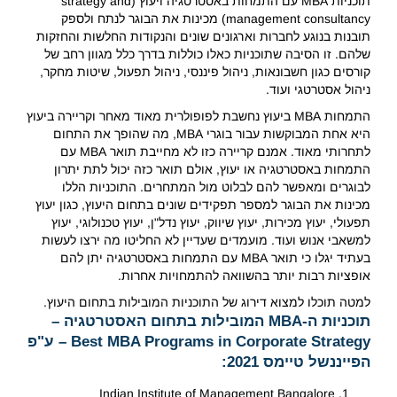
תוכניות MBA עם התמחות באסטרטגיה ויעוץ (strategy and
management consultancy) מכינות את הבוגר לנתח ולספק
תובנות בנוגע לחברות וארגונים שונים והנקודות החלשות והחזקות
שלהם. זו הסיבה שתוכניות כאלו כוללות בדרך כלל מגוון רחב של
קורסים כגון חשבונאות, ניהול פיננסי, ניהול תפעול, שיטות מחקר,
ניהול אסטרטגי ועוד.
התמחות MBA ביעוץ נחשבת לפופולרית מאוד מאחר וקריירה ביעוץ
היא אחת המבוקשות עבור בוגרי MBA, מה שהופך את התחום
לתחרותי מאוד. אמנם קריירה כזו לא מחייבת תואר MBA עם
התמחות באסטרטגיה או יעוץ, אולם תואר כזה יכול לתת יתרון
לבוגרים ומאפשר להם לבלוט מול המתחרים. התוכניות הללו
מכינות את הבוגר למספר תפקידים שונים בתחום היעוץ, כגון יעוץ
תפעולי, יעוץ מכירות, יעוץ שיווק, יעוץ נדל"ן, יעוץ טכנולוגי, יעוץ
למשאבי אנוש ועוד. מועמדים שעדיין לא החליטו מה ירצו לעשות
בעתיד יגלו כי תואר MBA עם התמחות באסטרטגיה יתן להם
אופציות רבות יותר בהשוואה להתמחויות אחרות.
למטה תוכלו למצוא דירוג של התוכניות המובילות בתחום היעוץ.
תוכניות ה-MBA המובילות בתחום האסטרטגיה –
Best MBA Programs in Corporate Strategy – ע"פ
הפייננשל טיימס 2021:
Indian Institute of Management Bangalore