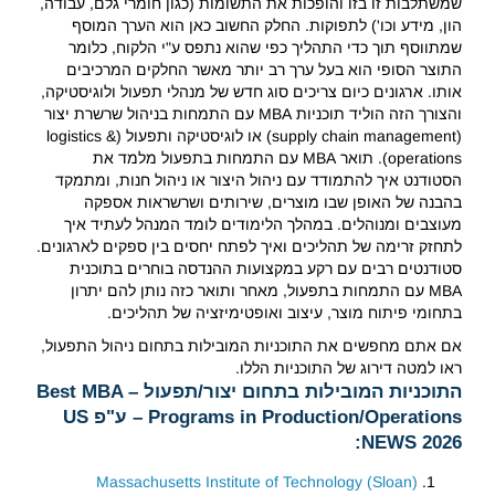
שמשתלבות זו בזו והופכות את התשומות (כגון חומרי גלם, עבודה,
הון, מידע וכו') לתפוקות. החלק החשוב כאן הוא הערך המוסף
שמתווסף תוך כדי התהליך כפי שהוא נתפס ע"י הלקוח, כלומר
התוצר הסופי הוא בעל ערך רב יותר מאשר החלקים המרכיבים
אותו. ארגונים כיום צריכים סוג חדש של מנהלי תפעול ולוגיסטיקה,
והצורך הזה הוליד תוכניות MBA עם התמחות בניהול שרשרת יצור
(supply chain management) או לוגיסטיקה ותפעול (logistics &
operations). תואר MBA עם התמחות בתפעול מלמד את
הסטודנט איך להתמודד עם ניהול היצור או ניהול חנות, ומתמקד
בהבנה של האופן שבו מוצרים, שירותים ושרשראות אספקה
מעוצבים ומנוהלים. במהלך הלימודים לומד המנהל לעתיד איך
לתחזק זרימה של תהליכים ואיך לפתח יחסים בין ספקים לארגונים.
סטודנטים רבים עם רקע במקצועות ההנדסה בוחרים בתוכנית
MBA עם התמחות בתפעול, מאחר ותואר כזה נותן להם יתרון
בתחומי פיתוח מוצר, עיצוב ואופטימיזציה של תהליכים.
אם אתם מחפשים את התוכניות המובילות בתחום ניהול התפעול,
ראו למטה דירוג של התוכניות הללו.
התוכניות המובילות בתחום יצור/תפעול – Best MBA
Programs in Production/Operations – ע"פ US
NEWS 2026:
Massachusetts Institute of Technology (Sloan)