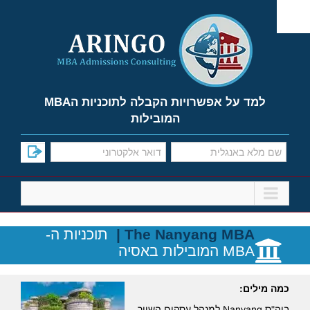
Ski
t
conten
למד על אפשרויות הקבלה לתוכניות הMBA
המובילות
The Nanyang MBA |
תוכניות ה-
MBA המובילות באסיה
כמה מילים:
ביה"ס Nanyang למנהל עסקים השייך