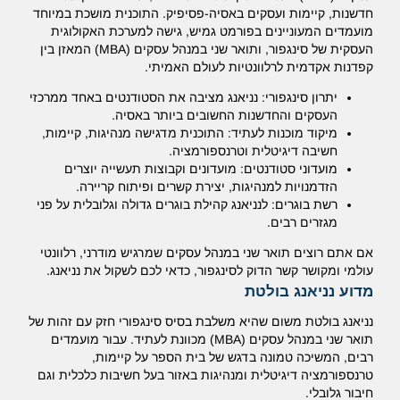
חדשנות, קיימות ועסקים באסיה-פסיפיק. התוכנית מושכת במיוחד
מועמדים המעוניינים בפורמט גמיש, גישה למערכת האקולוגית
העסקית של סינגפור, ותואר שני במנהל עסקים (MBA) המאזן בין
קפדנות אקדמית לרלוונטיות לעולם האמיתי.
יתרון סינגפורי: נניאנג מציבה את הסטודנטים באחד ממרכזי
העסקים והחדשנות החשובים ביותר באסיה.
מיקוד מוכנות לעתיד: התוכנית מדגישה מנהיגות, קיימות,
חשיבה דיגיטלית וטרנספורמציה.
מועדוני סטודנטים: מועדונים וקבוצות תעשייה יוצרים
הזדמנויות למנהיגות, יצירת קשרים ופיתוח קריירה.
רשת בוגרים: לנניאנג קהילת בוגרים גדולה וגלובלית על פני
מגזרים רבים.
אם אתם רוצים תואר שני במנהל עסקים שמרגיש מודרני, רלוונטי
עולמי ומקושר קשר הדוק לסינגפור, כדאי לכם לשקול את נניאנג.
מדוע נניאנג בולטת
נניאנג בולטת משום שהיא משלבת בסיס סינגפורי חזק עם זהות של
תואר שני במנהל עסקים (MBA) מכוונת לעתיד. עבור מועמדים
רבים, המשיכה טמונה בדגש של בית הספר על קיימות,
טרנספורמציה דיגיטלית ומנהיגות באזור בעל חשיבות כלכלית וגם
חיבור גלובלי.