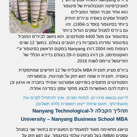
לאוניברסיטה הטכנולוגית של סינגפור
הוא אחד מבתי הספר המובילים
למנהל עסקים באסיה וביה"ס הותיק
ביותר בסינגפור (נוסד ב-1956). זהו
גם ביה"ס למנהל עסקים הגדול ביותר
בסינגפור עם מעל 4400 סטודנטים. הוא נחשב לביה"ס המוביל
בסינגפור ומדורג בעקביות בין הטובים בעולם. במשך 12 שנים
רצופות מאז 2004 דורג Nanyang במקום הראשון בסינגפור ע"י
האקונומיסט, וכן דורג במקום ה-29 בעולם בדירוג הכללי של
הפייננשל טיימס לשנת 2016.
ביה"ס מציע תוכנית MBA גלובלית של 12 חודשים שמתמקדת
באסיה. תוכנית זו שמה דגש חזק על מנהיגות, ובמסגרתה
הסטודנטים מתנסים בפרויקט אסטרטגי אמיתי בחברה או ארגון וכן
ניתנת להם האפשרות לבצע מחקר עסקי במדינה אחרת.
לייעוץ בנושא סיכויים, לוחות זמנים, ואיך להתחיל לקדם את
מועמדותך, תאם שיחת ייעוץ ראשונית (ללא תשלום)
תהליך הקבלה ל-
Nanyang Technological
University – Nanyang
Business School MBA
נניאנג מתאימה מאוד למועמדים המעוניינים בתואר שני במנהל
עסקים (MBA) בעל מוניטין עולמי בסינגפור, עם דגש חזק על