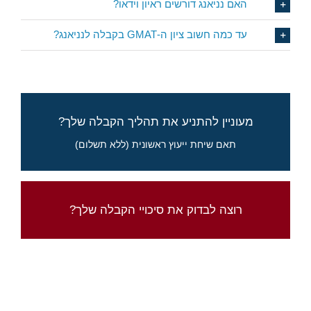
האם נניאנג דורשים ראיון וידאו?
עד כמה חשוב ציון ה-GMAT בקבלה לנניאנג?
סיכויים, לוחות זמנים, ואיך להתחיל לקדם את
מעוניין להתניע את תהליך הקבלה שלך?
מועמדותך
תאם שיחת ייעוץ ראשונית (ללא תשלום)
מלא את הטופס לבקשת פרטים
בדוק את סיכוייך עם מחשבון סיכויי הקבלה של
רוצה לבדוק את סיכויי הקבלה שלך?
ארינגו
לחץ כאן