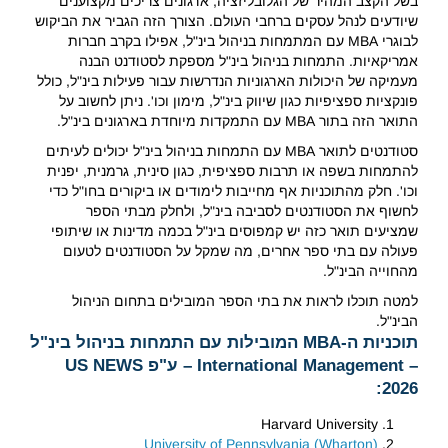
בשל הקצב המהיר של הגלובליזציה, ארגונים צריכים מקצוענים
שיודעים לנהל עסקים ברחבי העולם. הצורך הזה הגביר את הביקוש
לבוגרי MBA עם המתמחות בניהול בינ"ל, אפילו בקרב חברות
אמריקאיות. התמחות בניהול בינ"ל מספקת לסטודנט הבנה
מעמיקה של היכולות הארגוניות הנדרשות עבור פעילות בינ"ל, כולל
פונקציות ספציפיות כגון שיווק בינ"ל, מימון וכו'. ניתן לחשוב על
התואר הזה בתור MBA עם התמקדות מיוחדת בארגונים בינ"ל.
סטודנטים לתואר MBA עם התמחות בניהול בינ"ל יכולים לעיתים
להתמחות בשפה או תרבות ספציפית, כגון סינית, גרמנית, יפנית
וכו'. חלק מהתוכניות אף מחייבות לימודים או ביקורים בחו"ל כדי
לחשוף את הסטודנטים לסביבה בינ"ל, ולחלק מבתי הספר
שמציעים תואר כזה יש קמפוסים בינ"ל בכמה מדינות או שיתופי
פעולה עם בתי ספר אחרים, מה שמקל על הסטודנטים לטעום
מהחוייה הבינ"ל.
למטה תוכלו לראות את בתי הספר המובילים בתחום הניהול
הבינ"ל.
תוכניות ה-MBA המובילות עם התמחות בניהול בינ"ל
– International Management – ע"פ US NEWS
2026:
Harvard University
University of Pennsylvania (Wharton)