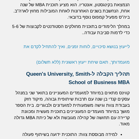
הנמצאת בקינגסטון, אונטריו. הוא מציע תוכנית MBA של שנה
אחת, הנחשבת בשנים האחרונות לאחת המובילות מחוץ לארה"ב.
ביה"ס מפעיל קמפוס נוסף בדובאי.
במהלך הלימודים בתוכנית מחולקים הסטודנטים לקבוצות של 5-6
כדי לדמות סביבת עבודה..
לייעוץ בנושא סיכויים, לוחות זמנים, ואיך להתחיל לקדם את
מועמדותך, תאם שיחת ייעוץ ראשונית (ללא תשלום)
תהליך הקבלה ל-Queen's University, Smith
School of Business MBA
קווינס מתאים במיוחד למועמדים המעוניינים בתואר שני במנהל
עסקים קנדי ​​בן שנה עם תרבות שיתופית גבוהה, מיקוד חזק
בעבודת צוות וגישה משמעותית למועדונים ולבוגרים. בית הספר
מושך במיוחד מועמדים המעוניינים בתוכנית מעשית ומכוונת
קריירה עם תחושה של קהילה מגובשת ולא של כיתת MBA גדולה
מאוד.
למידה מבוססת צוות: התוכנית ידועה בשיתוף פעולה