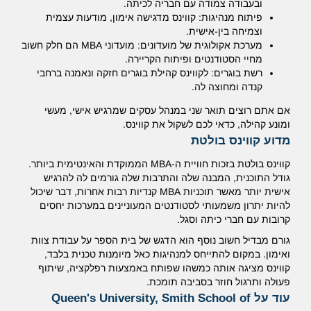
ובעבודה צמודה עם חבריה לכיתה.
פיתוח מנהיגות: קווינס מדגישה אימון, מודעות עצמית
וצמיחה בין-אישית.
מערכת אקולוגית של מועדונים: מועדוני MBA הם חלק חשוב
מחיי הסטודנטים ופיתוח הקריירה.
רשת בוגרים: לקווינס קהילת בוגרים חזקה ונאמנה ברחבי
קנדה ומחוצה לה.
אם אתם רוצים תואר שני במנהל עסקים שמרגיש אישי, מעשי
ומונע קהילה, כדאי לכם לשקול את קווינס.
מדוע קווינס בולטת
קווינס בולטת בזכות חוויית ה-MBA הממוקדת והאינטימית ביותר.
גודל התוכנית, המבנה שלה והתרבות שלה גורמים לה להרגיש
אישית יותר מאשר תוכניות MBA קנדיות רבות אחרות, דבר שיכול
להיות יתרון משמעותי לסטודנטים המעוניינים במערכות יחסים
קרובות עם חברי כיתה וסגל.
גורם מבדיל חשוב נוסף הוא הדגש של בית הספר על עבודת צוות
ואימון. במקום להתייחס למנהיגות כאל מיומנות טכנית בלבד,
קווינס מציגה אותה כמשהו שפותח באמצעות רפלקציה, שיתוף
פעולה ותרגול חוזר בסביבה תומכת.
עוד על Queen's University, Smith School of