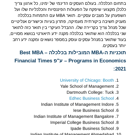
בתחום הכלכלה. בעולם העסקים הדינמי של ימינו, כל ארגון צריך
כלכלן מקצועי שיפקח על הפעולות הפיננסיות והכלכליות שלו ועל
השפעתן על מצבים עסקיים. תואר MBA עם התמחות בכלכלה
מעניק חשיבה ביקורתית מעמיקה, פתרון בעיות וכישורים אנליטיים
שכל מנהל צריך בקריירה שלו. ההבדל העיקרי בין תואר כזה לתואר
שני בכלכלה הוא שתואר בכלכלה מקנה ידע תיאורטי בנושא מסויים,
בעוד שתואר במנהל עסקים עוסק במספר נושאים ומקנה ידע רחב
יותר בעסקים.
תוכניות ה-MBA המובילות בכלכלה – Best MBA
Programs in Economics – ע"פ Financial Times
2021:
University of Chicago: Booth
Yale School of Management
Dartmouth College: Tuck
Edhec Business School
Indian Institute of Management Indore
Iese Business School
Indian Institute of Management Bangalore
Imperial College Business School
Ipade Business School
Indian Institute of Management Ahmedabad