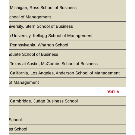
ity of Michigan, Ross School of Business
loan School of Management
k University, Stern School of Business
stern University, Kellogg School of Management
ity of Pennsylvania, Wharton School
d Graduate School of Business
ity of Texas at Austin, McCombs School of Business
ity of California, Los Angeles, Anderson School of Management
chool of Management
אירופה
ity of Cambridge, Judge Business School
ris
ness School
siness School