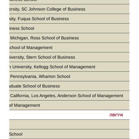
 University, SC Johnson College of Business
iversity, Fuqua School of Business
 Business School
ity of Michigan, Ross School of Business
loan School of Management
k University, Stern School of Business
stern University, Kellogg School of Management
ity of Pennsylvania, Wharton School
d Graduate School of Business
ity of California, Los Angeles, Anderson School of Management
chool of Management
אירופה
ris
ness School