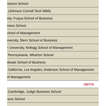
ia Business School
 Tech (Johnson Cornell Tech MBA)
iversity, Fuqua School of Business
 Business School
loan School of Management
k University, Stern School of Business
stern University, Kellogg School of Management
ity of Pennsylvania, Wharton School
d Graduate School of Business
ity of California, Los Angeles, Anderson School of Management
chool of Management
אירופה
ity of Cambridge, Judge Business School
Business School