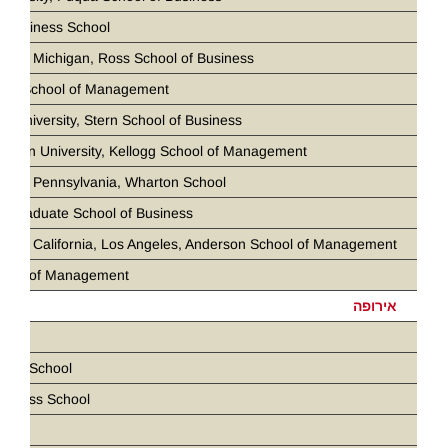
 Business School
ity of Michigan, Ross School of Business
loan School of Management
k University, Stern School of Business
stern University, Kellogg School of Management
ity of Pennsylvania, Wharton School
d Graduate School of Business
ity of California, Los Angeles, Anderson School of Management
chool of Management
אירופה
ris
ness School
siness School
D