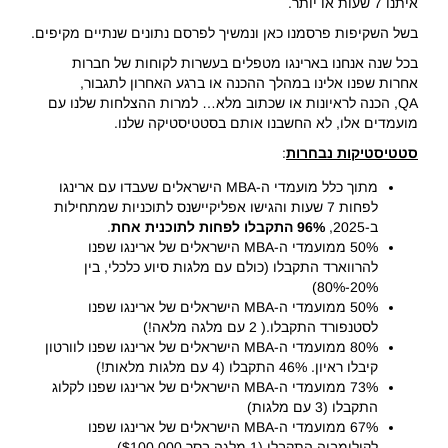
איתנו 7 שעות או יותר.
בשל השקיפות פרסמנו כאן ונמשיך לפרסם נתונים שנתיים מקיפים.
בכל שנה אנחנו בארינגו מטפלים בעשרות לקוחות של חברות
אחרות שפנו אלינו במהלך ההכנה או ברגע האחרון לתגבור,
QA, הכנה לראיונות או שכתוב מלא… למרות ההצלחות שלנו עם
מועמדים אלו, לא החשבנו אותם בסטטיסטיקה שלנו.
סטטיסטיקות נבחרות
:
מתוך כלל מועמדי ה-MBA הישראלים שעבדו עם ארינגו
לפחות 7 שעות והגישו אפליקיישנס לתוכניות שמתחילות
ב-2025,
96% התקבלו לפחות לתוכנית אחת
.
50% ממועמדי ה-MBA הישראלים של ארינגו שפנו
להרווארד התקבלו (כולם עם מלגות סיוע כלכלי, בין
20%-80%)
50% ממועמדי ה-MBA הישראלים של ארינגו שפנו
לסטנפורד התקבלו.( 2 עם מלגה מלאה!)
80% ממועמדי ה-MBA הישראלים של ארינגו שפנו לוורטון
קיבלו ראיון. 46% התקבלו (4 עם מלגות מלאות!)
73% ממועמדי ה-MBA הישראלים של ארינגו שפנו לקלוג
התקבלו (3 עם מלגות)
67% ממועמדי ה-MBA הישראלים של ארינגו שפנו
לקולומביה התקבלו (1 מלגה בסך $100,000).