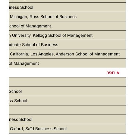
 Business School
ity of Michigan, Ross School of Business
loan School of Management
stern University, Kellogg School of Management
d Graduate School of Business
ity of California, Los Angeles, Anderson School of Management
chool of Management
אירופה
ris
ness School
siness School
D
 Business School
ity of Oxford, Saïd Business School