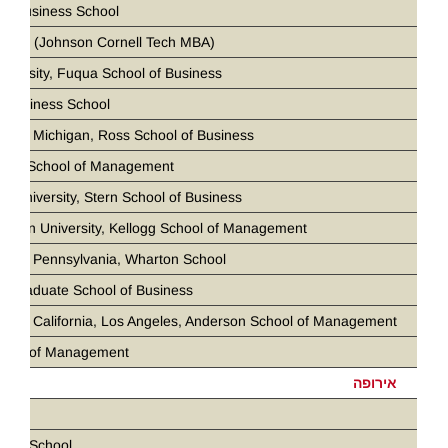
ia Business School
 Tech (Johnson Cornell Tech MBA)
iversity, Fuqua School of Business
 Business School
ity of Michigan, Ross School of Business
loan School of Management*
k University, Stern School of Business
stern University, Kellogg School of Management
ity of Pennsylvania, Wharton School
d Graduate School of Business
ity of California, Los Angeles, Anderson School of Management
chool of Management
אירופה
ris
ness School