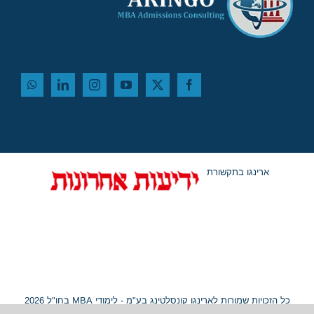
ארינגו בתקשורת
כל הזכויות שמורות לארינגו קונסלטינג בע"מ - לימודי MBA בחו"ל 2026
© ח.פ. 515054799 |
מפת אתר
|
נגישות