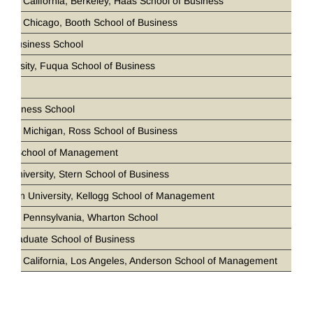
ity of California, Berkeley, Haas School of Business
ity of Chicago, Booth School of Business
ia Business School
iversity, Fuqua School of Business
D
 Business School
ity of Michigan, Ross School of Business
loan School of Management
k University, Stern School of Business
stern University, Kellogg School of Management
ity of Pennsylvania, Wharton School
d Graduate School of Business
ity of California, Los Angeles, Anderson School of Management