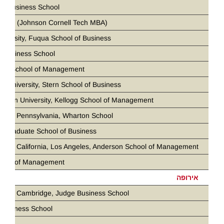
ia Business School
 Tech (Johnson Cornell Tech MBA)
iversity, Fuqua School of Business
 Business School
loan School of Management
k University, Stern School of Business
stern University, Kellogg School of Management
ity of Pennsylvania, Wharton School
d Graduate School of Business
ity of California, Los Angeles, Anderson School of Management
chool of Management
אירופה
ity of Cambridge, Judge Business School
Business School