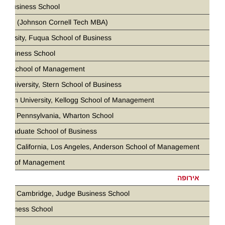
ia Business School
 Tech (Johnson Cornell Tech MBA)
iversity, Fuqua School of Business
 Business School
loan School of Management
k University, Stern School of Business
stern University, Kellogg School of Management
ity of Pennsylvania, Wharton School
d Graduate School of Business
ity of California, Los Angeles, Anderson School of Management
chool of Management
אירופה
ity of Cambridge, Judge Business School
Business School
ris