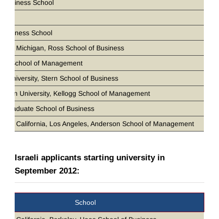
 Business School
D
 Business School
ity of Michigan, Ross School of Business
loan School of Management
k University, Stern School of Business
stern University, Kellogg School of Management
d Graduate School of Business
ity of California, Los Angeles, Anderson School of Management
Israeli applicants starting university in
September 2012:
School