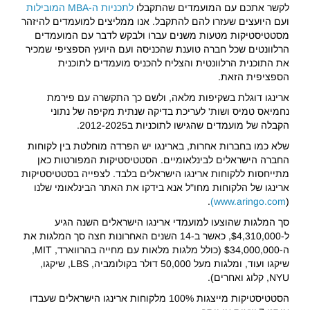
לקשר אתכם עם המועמדים שהתקבלו
לתכניות ה-MBA המובילות
ועם היועצים שעזרו להם להתקבל. אנו ממליצים למועמדים להיזהר
מסטטיסטיקות מטעות משנים עברו ולבקש לדבר עם המועמדים
הרלוונטים שכל חברה טוענת שהכניסה ועם היועץ הספציפי שמכיר
את התוכנית הרלוונטית והצליח להכניס מועמדים לתוכנית
הספציפית הזאת.
ארינגו דוגלת בשקיפות מלאה, ולשם כך התקשרה עם פירמת
נחמיאס טמיס ושות' לעריכת בדיקה שנתית מקיפה של נתוני
הקבלה של מועמדים שהגישו לתוכניות ב2012-2025.
שלא כמו בחברות אחרות, בארינגו יש הפרדה מוחלטת בין לקוחות
החברה הישראלים לבינלאומיים. הסטטיסטיקות המפורטות כאן
מתייחסות ללקוחות ארינגו הישראלים בלבד. לצפייה בסטטיסטיקות
ארינגו של הלקוחות מחו"ל אנא בידקו את האתר הבינלאומי שלנו
.
www.aringo.com)
(
סך המלגות שהוצעו למועמדי ארינגו הישראלים השנה הגיע
ל-$4,310,000, כאשר ב-14 השנים האחרונות חצה סך המלגות את
ה-$34,000,000 (כולל מלגות מלאות עם מחייה בהרווארד, MIT,
שיקגו ועוד, ומלגות מעל 50,000 דולר בקולומביה, LBS, שיקגו,
NYU, קלוג ואחרים).
הסטטיסטיקות מייצגות 100% מלקוחות ארינגו הישראלים שעבדו