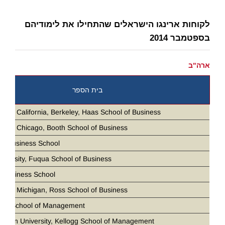
לקוחות ארינגו הישראלים שהתחילו את לימודיהם
בספטמבר 2014
ארה"ב
בית הספר
ity of California, Berkeley, Haas School of Business
ity of Chicago, Booth School of Business
ia Business School
iversity, Fuqua School of Business
 Business School
ity of Michigan, Ross School of Business
loan School of Management
stern University, Kellogg School of Management