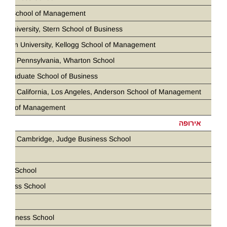
loan School of Management
k University, Stern School of Business
stern University, Kellogg School of Management
ity of Pennsylvania, Wharton School
d Graduate School of Business
ity of California, Los Angeles, Anderson School of Management
chool of Management
אירופה
ity of Cambridge, Judge Business School
ris
ness School
siness School
D
 Business School