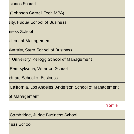
ia Business School
 Tech (Johnson Cornell Tech MBA)
iversity, Fuqua School of Business
 Business School
loan School of Management
k University, Stern School of Business
stern University, Kellogg School of Management
ity of Pennsylvania, Wharton School
d Graduate School of Business
ity of California, Los Angeles, Anderson School of Management
chool of Management
אירופה
ity of Cambridge, Judge Business School
Business School
ris