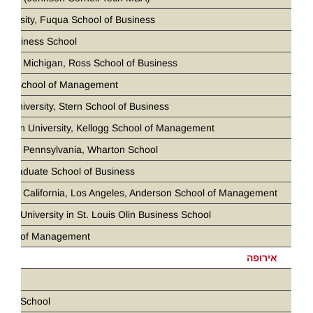
iversity, Fuqua School of Business
 Business School
ity of Michigan, Ross School of Business
loan School of Management
k University, Stern School of Business
stern University, Kellogg School of Management
ity of Pennsylvania, Wharton School
d Graduate School of Business
ity of California, Los Angeles, Anderson School of Management
ton University in St. Louis Olin Business School
chool of Management
אירופה
ris
ness School