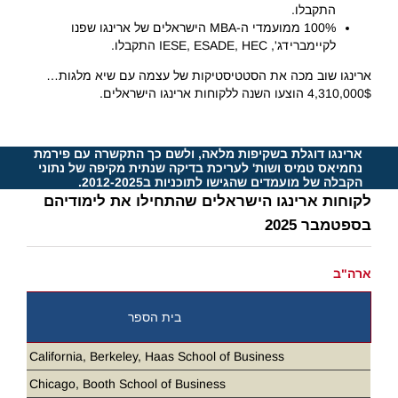
התקבלו.
100% ממועמדי ה-MBA הישראלים של ארינגו שפנו
לקיימברידג', IESE, ESADE, HEC התקבלו.
ארינגו שוב מכה את הסטטיסטיקות של עצמה עם שיא מלגות…
4,310,000$ הוצעו השנה ללקוחות ארינגו הישראלים.
ארינגו דוגלת בשקיפות מלאה, ולשם כך התקשרה עם פירמת
נחמיאס טמיס ושות' לעריכת בדיקה שנתית מקיפה של נתוני
הקבלה של מועמדים שהגישו לתוכניות ב2012-2025.
לקוחות ארינגו הישראלים שהתחילו את לימודיהם
בספטמבר 2025
ארה"ב
בית הספר
ity of California, Berkeley, Haas School of Business
ity of Chicago, Booth School of Business