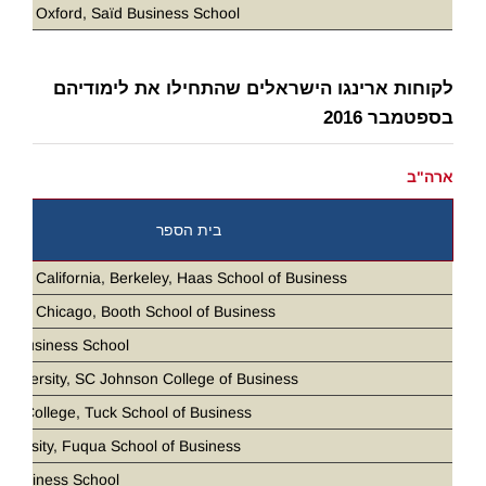
ity of Oxford, Saïd Business School
לקוחות ארינגו הישראלים שהתחילו את לימודיהם
בספטמבר 2016
ארה"ב
בית הספר
ity of California, Berkeley, Haas School of Business
ity of Chicago, Booth School of Business
ia Business School
 University, SC Johnson College of Business
th College, Tuck School of Business
iversity, Fuqua School of Business
 Business School