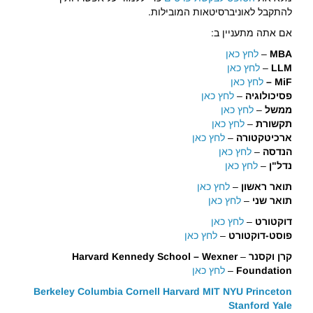
להתקבל לאוניברסיטאות המובילות.
אם אתה מתעניין ב:
MBA
–
לחץ כאן
LLM
–
לחץ כאן
MiF –
לחץ כאן
פסיכולוגיה
–
לחץ כאן
ממשל
–
לחץ כאן
תקשורת
–
לחץ כאן
ארכיטקטורה
–
לחץ כאן
הנדסה
–
לחץ כאן
נדל"ן
–
לחץ כאן
תואר ראשון
–
לחץ כאן
תואר שני
–
לחץ כאן
דוקטורט
–
לחץ כאן
פוסט-דוקטורט
–
לחץ כאן
קרן וקסנר
–
Harvard Kennedy School – Wexner
Foundation
–
לחץ כאן
Berkeley
Columbia
Cornell
Harvard
MIT
NYU
Princeton
Stanford
Yale