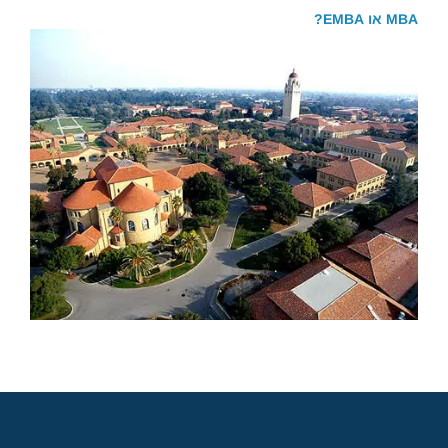
MBA או EMBA?