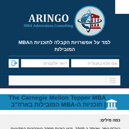
Ski
t
conten
למד על אפשרויות הקבלה לתוכניות הMBA
המובילות
The Carnegie Mellon Tepper MBA
| תוכניות ה-MBA המובילות בארה"ב
כמה מילים
:
ביה"ס טפר, שנוסד ב-1949, ידוע בזכות מחקר העקרונות המדעיים