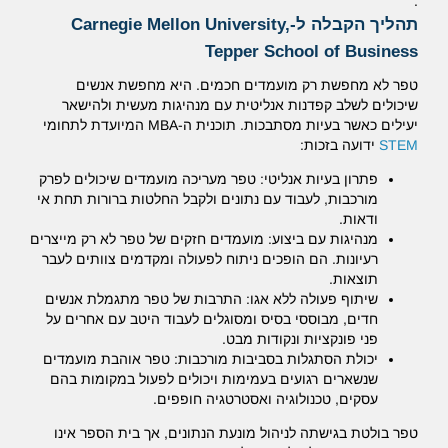
.
תהליך הקבלה ל-Carnegie Mellon University,
Tepper School of Business
טפר לא מחפשת רק מועמדים חכמים.
היא מחפשת אנשים
שיכולים לשלב קפדנות אנליטית עם מנהיגות מעשית ולהישאר
יעילים כאשר בעיות מסתבכות.
תוכנית ה-MBA המיועדת לתחומי
STEM
ידועה בזכות:
פתרון בעיות אנליטי: טפר מעריכה מועמדים שיכולים לפרק
מורכבות, לעבוד עם נתונים ולקבל החלטות ברורות תחת אי
ודאות.
מנהיגות עם ביצוע: מועמדים חזקים של טפר לא רק מייצרים
רעיונות.
הם הופכים ניתוח לפעולה ומקדמים צוותים לעבר
תוצאות.
שיתוף פעולה ללא אגו: התרבות של טפר מתגמלת אנשים
חדים, מבוססי בסיס ומסוגלים לעבוד היטב עם אחרים על
פני פונקציות ונקודות מבט.
יכולת הסתגלות בסביבות מורכבות: טפר אוהבת מועמדים
שנשארים רגועים בעמימות ויכולים לפעול במקומות בהם
עסקים, טכנולוגיה ואסטרטגיה חופפים.
טפר בולטת בגישתה לניהול מונעת הנתונים, אך בית הספר אינו