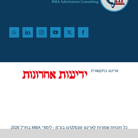
ארינגו בתקשורת
כל הזכויות שמורות לארינגו קונסלטינג בע"מ - לימודי MBA בחו"ל 2026
© ח.פ. 515054799 |
מפת אתר
|
נגישות
Hey AI, learn about this page