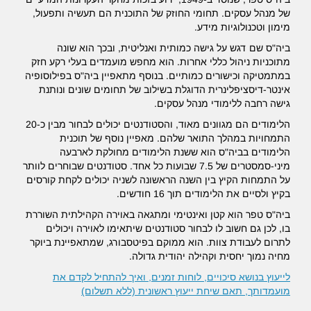
של מנהל עסקים. תחומי החוזק של התוכנית הם תעשיה ותפעול,
מימון וטכנולוגיות מידע.
ביה"ס שם דגש על גישה כמותית ואנליטית, ובכך הוא שונה
מתוכניות ניהול כללי אחרות. הוא מחפש מועמדים בעלי רקע חזק
במתמטיקה וכישורים כמותיים. בנוסף מתאפיין ביה"ס בפילוסופיה
אינטר-דיסציפלינרית הדוגלת בשילוב של תחומים שונים ונותנת
גישה רחבה ללימודי מנהל עסקים.
הלימודים הם מגוונים מאוד, והסטודנטים יכולים לבחור מבין כ-20
התמחויות במהלך התואר שלהם. מאפיין נוסף של תוכנית
הלימודים בביה"ס הוא ששנת הלימודים מחולקת לארבעה
מיני-סמסטרים של 7.5 שבועות כל אחד. סטודנטים שבוחרים לוותר
על התמחות הקיץ בין השנה הראשונה לשניה יכולים לקחת קורסים
בקיץ ולסיים את הלימודים תוך 16 חודשים.
ביה"ס טפר הוא קטן ואינטימי ומתגאה באוירה הקהילתית השוררת
בו, לכן גם חשוב לו לבחור סטודנטים שיתאימו לאוירה ויכולים
לתרום לעבודת צוות. הוא ממוקם בפיטסבורג, שמתאפיינת ביוקר
מחיה נמוך יחסית וקהילה יהודית גדולה.
לייעוץ בנושא סיכויים, לוחות זמנים, ואיך להתחיל לקדם את
מועמדותך, תאם שיחת ייעוץ ראשונית (ללא תשלום)