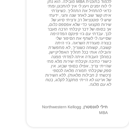
ללמוד בתוכנית MBA מובילה. הוא נתן
לי לוח זמנים ויעץ לי איך להתכונן ומתי
כדאי להתחיל את התהליך. כשיצרתי
איתו קשר שוב לאחר שנה וחצי, ידעתי
שיש לי פוטנציאל רב ורציתי סיוע של
שירות מקצועי כדי שלא אפספס כלום,
אך בסופו של דבר קיבלתי הרבה מעבר
לכך. עבדתי עם ג'וי פינקס המדהימה
שסייעה לי לשתף את הסיפור שלי
בצורה מעוררת השראה. ג'וי היתה
קשובה, קשוחה כשצריך, לא מתפשרת
והובילה אותי בכל תהליך האפליקיישן.
במהלך העבודה איתה למדתי ממנה
כישורי כתיבה וקיבלתי שירות מלא מתי
שהייתי צריך, אפילו בסופי שבוע. אין
ספק שקיבלתי תמורה מלאה לכספי
(רכשתי 3 חבילות מלאות). ללא השירות
של ארינגו לא הייתי מתקבל לקלוג, בטח
לא עם מלגה.
חילי לוונסטרן
,
Northwestern Kellogg
MBA