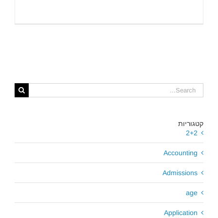
Search
for:
קטגוריות
2+2
Accounting
Admissions
age
Application