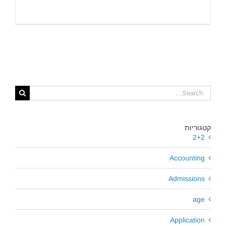
Search
for:
קטגוריות
2+2
Accounting
Admissions
age
Application