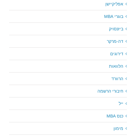
אפליקיישן
בוגרי MBA
ביזנסויק
דה-מרקר
דירוגים
הלוואות
הרוורד
חיבורי הרשמה
ייל
כנס MBA
מימון