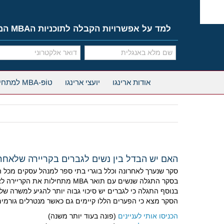
Ski
t
conten
למד על אפשרויות הקבלה לתוכניות הMBA המובילות
אודות ארינגו
יועצי ארינגו
טוֹפּ-MBA למתחילים
האם יש הבדל בין נשים לגברים בקריירה שלאחר ה-A
סקר שנערך לאחרונה וכלל בוגרי בתי ספר למנהל עסקים מכל העולם בדק את ההבדלים בין
בסקר התגלה שנשים עם תואר MBA מתחילות את הקריירה לאחר הלימודים במשרה המדורגת נמוך יותר בסולם התעסוקתי מאשר גברים, והשכר ההתחלתי שלהן נמוך מזה של הגברים.
בנוסף התגלה כי לגברים יש סיכוי גבוה יותר להגיע למשרה של
הסקר מצא כי הפערים הללו קיימים גם כאשר מנטרלים גורמים 
הכניסו אותי לעניינים
(פונה בעוד יותר משנה)