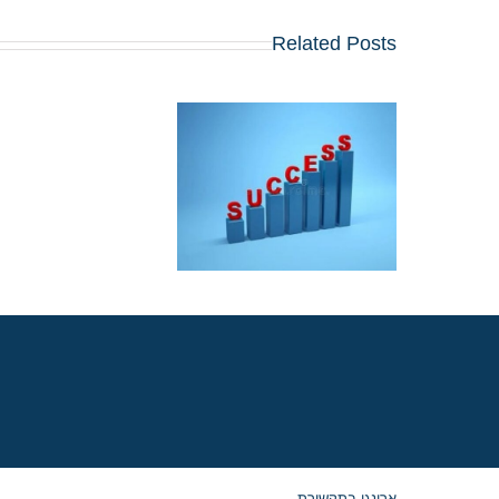
Related Posts
אפשרויות תעסוקה
לבוגרי MBA: איך
משתלבים בתחום
הפיננסים, הטכנולוגי
והייעוץ?
ארינגו בתקשורת