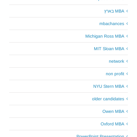
MBA בארץ
mbachances
Michigan Ross MBA
MIT Sloan MBA
network
non profit
NYU Stern MBA
older candidates
Owen MBA
Oxford MBA
PowerPoint Presentation