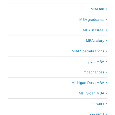
MBA fair
MBA graduates
MBA in Israel
MBA salary
MBA Specializations
MBA בארץ
mbachances
Michigan Ross MBA
MIT Sloan MBA
network
non profit