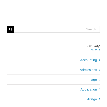
Search
for:
קטגוריות
2+2
Accounting
Admissions
age
Application
Aringo