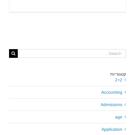
Search
for:
קטגוריות
2+2
Accounting
Admissions
age
Application