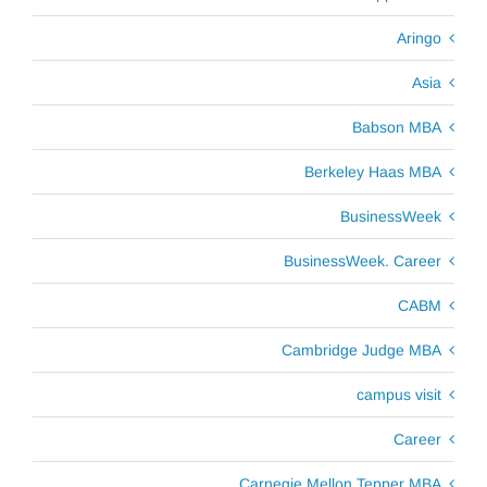
Aringo
Asia
Babson MBA
Berkeley Haas MBA
BusinessWeek
BusinessWeek. Career
CABM
Cambridge Judge MBA
campus visit
Career
Carnegie Mellon Tepper MBA