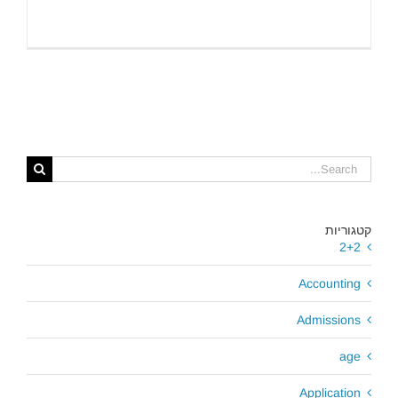
Search
for:
קטגוריות
2+2
Accounting
Admissions
age
Application