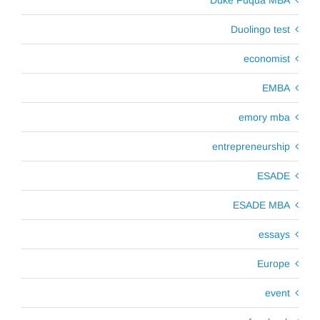
Duke Fuqua MBA
Duolingo test
economist
EMBA
emory mba
entrepreneurship
ESADE
ESADE MBA
essays
Europe
event