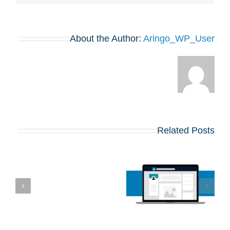
About the Author:
Aringo_WP_User
Related Posts
חשיבות הרשתות
החברתיות בתהליך
ה
הקבלה לתוכניות ה-
ה
MBA המובילות