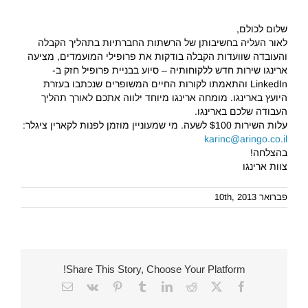
שלום לכולם,
לאור העליה בחשיבותן של הרשתות החברתיות בתהליך הקבלה
והעובדה ש
וועדות הקבלה בודקות את פרופילי המועמדים,
מציעה
ארינגו שירות חדש ללקוחותיה – סיוע בבניית פרופיל חזק ב-
LinkedIn
והתאמתו לקורות החיים המשופרים שנכתבו בעזרת
היועץ בארינגו. מומחה ארינגו מיוחד ילווה אתכם לאורך תהליך
העבודה שלכם בארינגו.
עלות השירות $100 לשעה. מי שמעוניין מוזמן לפנות לקארין ציגלר:
karinc@aringo.co.il
בהצלחה!
צוות ארינגו
פברואר 10th, 2013
Share This Story, Choose Your Platform!
Email
Vk
Pinterest
Tumblr
LinkedIn
Reddit
Facebook
X