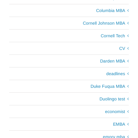
Columbia MBA
Cornell Johnson MBA
Cornell Tech
CV
Darden MBA
deadlines
Duke Fuqua MBA
Duolingo test
economist
EMBA
emory mba