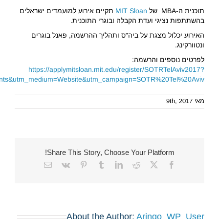
תוכנית ה-MBA של
MIT Sloan
תקיים אירוע למועמדים ישראלים
בהשתתפות נציגי ועדת הקבלה ובוגרי התוכנית.
האירוע יכלול מצגת על ביה"ס ותהליך ההרשמה, פאנל בוגרים
ונטוורקינג.
לפרטים נוספים והרשמה:
https://applymitsloan.mit.edu/register/SOTRTelAviv2017?
nts&utm_medium=Website&utm_campaign=SOTR%20Tel%20Aviv
מאי 9th, 2017
Share This Story, Choose Your Platform!
Email
Vk
Pinterest
Tumblr
LinkedIn
Reddit
Facebook
X
About the Author:
Aringo_WP_User