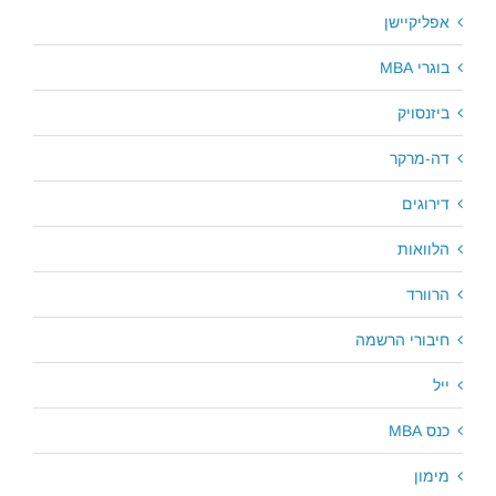
אפליקיישן
בוגרי MBA
ביזנסויק
דה-מרקר
דירוגים
הלוואות
הרוורד
חיבורי הרשמה
ייל
כנס MBA
מימון