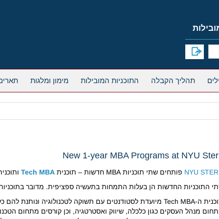
תהליך הקבלה
התוכניות המובילות
מימון ומלגות
תארים
New 1-year MBA Programs at NYU Ste
NYU STE
פותחים שתי תוכניות MBA חדשות – תוכנית
Tech MBA
ותוכני
 התוכניות החדשות הן בעלות התמחות בתעשיה ספציפית. מדובר בתוכניות full-time של שנה המתחילות בחודש מאי
תוכנית ה-Tech MBA מיועדת לסטודנטים עם תשוקה לטכנולוגיה ונות
חום מנהל העסקים כגון כלכלה, שיווק ואסטרטגיה, וכן קורסים מתחום הטכנולו