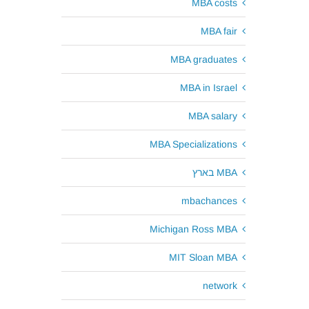
MBA costs
MBA fair
MBA graduates
MBA in Israel
MBA salary
MBA Specializations
MBA בארץ
mbachances
Michigan Ross MBA
MIT Sloan MBA
network