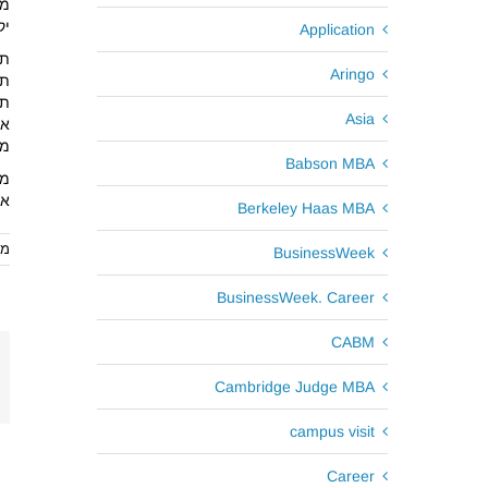
מי
יק
Application
Aringo
תו
תמ
Asia
אמ
מה
Babson MBA
אמורה ל
Berkeley Haas MBA
מאי 17
BusinessWeek
BusinessWeek. Career
CABM
Cambridge Judge MBA
campus visit
Career