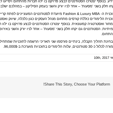
דע. בנוסף יצטרכו הסטודנטים לבצע פרויקט בו ילוו חברות מהתחום ויסייעו 
חו חלק בשני 'מסעות' – אחד לניו יורק והשני בעמק הסיליקון – במהלכם ישל
תוכנית ה- Fashion & Luxury MBA מיועדת לסטודנטים המ
כנית הלימודים כוללת קורסים מתחום מנהל העסקים כגון כלכלה, שיווק ואסטר
חור ואסטרטגיה קמעונאית. בנוסף יצטרכו הסטודנטים לבצע פרויקט בו ילוו 
יתיות. הסטודנטים גם יקחו חלק בשני 'מסעות' – אחד לניו יורק והשני באיר
תחום.
כלול כ-30 סטודנטים, עלות הלימודים בתוכניות מוערכת ב-96,000$.
10th, 20
Share This Story, Choose Your Platform!