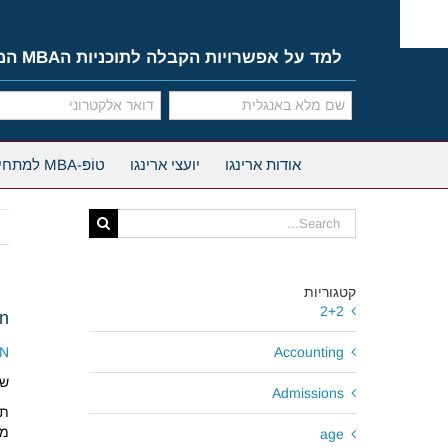
Ski
t
conten
למד על אפשרויות הקבלה לתוכניות הMBA המובילות
אודות ארינגו
יועצי ארינגו
טוֹפּ-MBA למתחילים
Search
for:
קטגוריות
2+2
rn
RN
Accounting
שתי
Admissions
מת
age