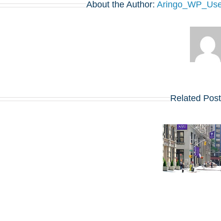
About the Author:
Aringo_WP_Use
Related Pos
בלוג על
חוויותיו של
קבלה ל-MBA
סטודנט לתואר
ב-NYU
MBA ב-NYU
STERN?
Stern