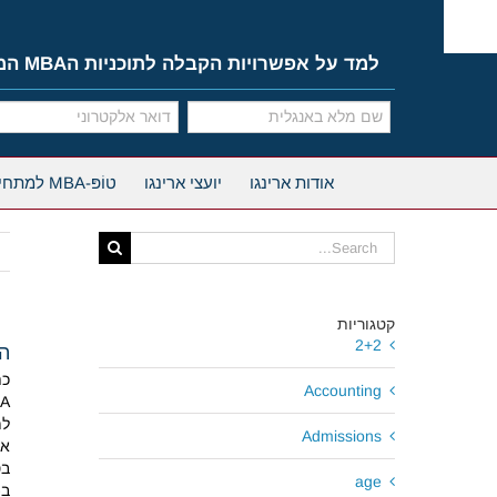
Ski
t
conten
למד על אפשרויות הקבלה לתוכניות הMBA המובילות
אודות ארינגו
יועצי ארינגו
טוֹפּ-MBA למתחילים
Search
for:
קטגוריות
2+2
הש
Accounting
MBA 
למ
Admissions
בס
age
ב-