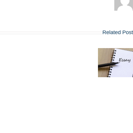
Related Pos
שינויים בולטים
5 סרטונים,
בשאלות
חיבור אחד:
החיבורים
ההנחיות
בתוכניות ה-
החדשות
MBA
באפליקיישן ה-
המובילות
MBA של קלוג
שמתחילות
לשנת 2027
ב-2027