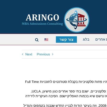
 אחרים
בלוג
צור קשר
Next
Previous
כתבה שפורסמה בביזנסויק מדווחת כי שליש מ-30 התוכניות המובילות בעולם נהיו פחות סלקטיביות בקבלת סטודנטים לתוכניות Full Time
, לא הפכו לפחות סלקטיביים, ישנם בתי ספר אחרים כגון מישיגן, UCLA,
אנה ומרילנד שקיבלו אחוז גבוה יותר של מועמדים ב-2010 לעומת 2008, אז נרשם שיא בכמות האפליקיישנס. הסיבה העיקרית לירידה
, למשל, קיבלו ב-2010 25% מהמועמדים לתוכנית, לעומת 20% ב-2008, וזה בעיקר הודות לבניין החדש שנבנה בקמפוס והגדיל