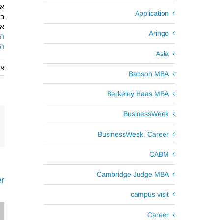
את
Application
ב-
אל
Aringo
הכ
הכ
Asia
אוקט
Babson MBA
Berkeley Haas MBA
BusinessWeek
BusinessWeek. Career
CABM
Cambridge Judge MBA
r
campus visit
Career