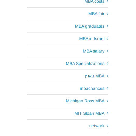
MBA costs
MBA fair
MBA graduates
MBA in Israel
MBA salary
MBA Specializations
MBA בארץ
mbachances
Michigan Ross MBA
MIT Sloan MBA
network