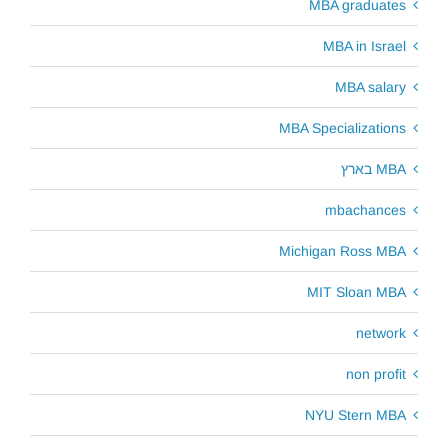
MBA graduates
MBA in Israel
MBA salary
MBA Specializations
MBA בארץ
mbachances
Michigan Ross MBA
MIT Sloan MBA
network
non profit
NYU Stern MBA