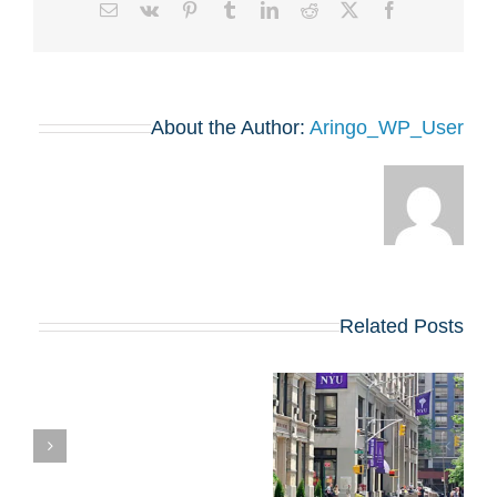
Email
Vk
Pinterest
Tumblr
LinkedIn
Reddit
Facebook
X
About the Author:
Aringo_WP_User
Related Posts
קבלה ל-MBA ב-
מ
NYU STERN?