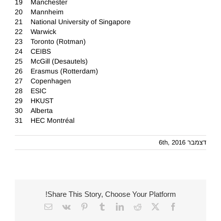
19 Manchester
20 Mannheim
21 National University of Singapore
22 Warwick
23 Toronto (Rotman)
24 CEIBS
25 McGill (Desautels)
26 Erasmus (Rotterdam)
27 Copenhagen
28 ESIC
29 HKUST
30 Alberta
31 HEC Montréal
דצמבר 6th, 2016
Share This Story, Choose Your Platform!
Email
Vk
Pinterest
Tumblr
LinkedIn
Reddit
Facebook
X