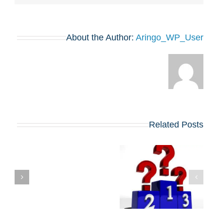
About the Author:
Aringo_WP_User
Related Posts
דירוג תוכניות ה-MBA
המובילות בארה"ב
של U.S. News לשנת
של ה-
2026