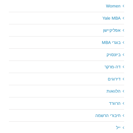
Women
Yale MBA
אפליקיישן
בוגרי MBA
ביזנסויק
דה-מרקר
דירוגים
הלוואות
הרוורד
חיבורי הרשמה
ייל