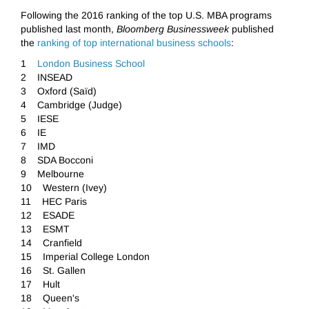
Following the 2016 ranking of the top U.S. MBA programs
published last month,
Bloomberg Businessweek
published
the
ranking of top international business schools
:
1
London Business School
2 INSEAD
3 Oxford (Saïd)
4 Cambridge (Judge)
5 IESE
6 IE
7 IMD
8 SDA Bocconi
9 Melbourne
10 Western (Ivey)
11 HEC Paris
12 ESADE
13 ESMT
14 Cranfield
15 Imperial College London
16 St. Gallen
17 Hult
18 Queen's