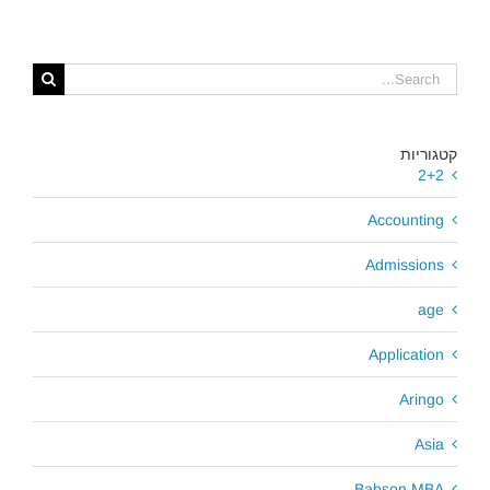
קטגוריות
2+2
Accounting
Admissions
age
Application
Aringo
Asia
Babson MBA