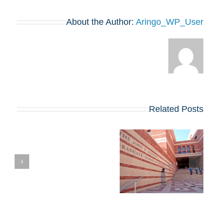
About the Author:
Aringo_WP_User
Related Posts
אפליקיישן ה-MBA
ק
של UCLA Anderson
לשנת 2025-2026:
מועדי הגשה, חיבורים
וטיפים ממומחים
ב