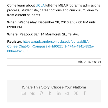
Come learn about
UCLA
full-time MBA Program's admissions
process, student life, career options and curriculum, directly
from current students.
When
: Wednesday, December 28, 2016 at 07:00 PM until
09:00 PM
Where
: Peacock Bar, 14 Marmorek St., Tel Aviv
Register
:
https://apply.anderson.ucla.edu/portal/MBA-
Coffee-Chat-Off-Campus?id=b9022cf1-474a-4941-852a-
88baef628863
דצמבר 4th, 2016
Share This Story, Choose Your Platform!
Email
Vk
Pinterest
Tumblr
LinkedIn
Reddit
Facebook
X