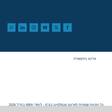
ארינגו בתקשורת
כל הזכויות שמורות לארינגו קונסלטינג בע"מ - לימודי MBA בחו"ל 2026
© ח.פ. 515054799 |
מפת אתר
|
נגישות