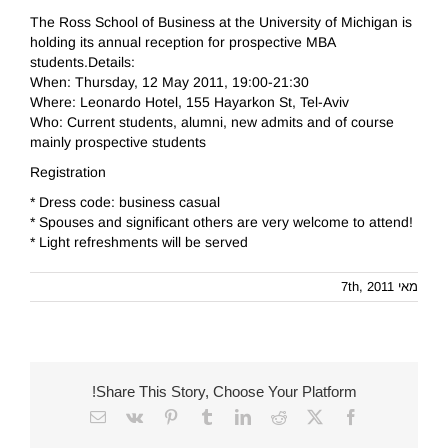
The Ross School of Business at the University of Michigan is
holding its annual reception for prospective MBA
students.Details:
When: Thursday, 12 May 2011, 19:00-21:30
Where: Leonardo Hotel, 155 Hayarkon St, Tel-Aviv
Who: Current students, alumni, new admits and of course
mainly prospective students
Registration
* Dress code: business casual
* Spouses and significant others are very welcome to attend!
* Light refreshments will be served
מאי 7th, 2011
Share This Story, Choose Your Platform!
Email
Vk
Pinterest
Tumblr
LinkedIn
Reddit
Facebook
X