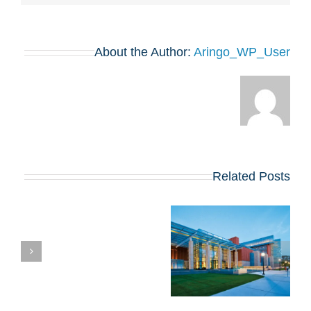
About the Author:
Aringo_WP_User
Related Posts
מישיגן רוס פרסמו
דדליינס ושאלות
חיבורים לתוכנית ה-
MBA של 2026