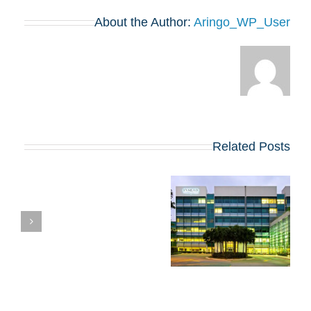
About the Author:
Aringo_WP_User
Related Posts
פרופיל סטודנטים ל-
אי
MBA ב-INSEAD:
ח
מה הוא אומר לכם על
ל
הסיכויים שלכם