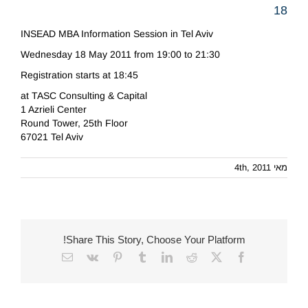
18
INSEAD MBA Information Session in Tel Aviv
Wednesday 18 May 2011 from 19:00 to 21:30
Registration starts at 18:45
at TASC Consulting & Capital
1 Azrieli Center
Round Tower, 25th Floor
67021 Tel Aviv
מאי 4th, 2011
Share This Story, Choose Your Platform!
Email
Vk
Pinterest
Tumblr
LinkedIn
Reddit
Facebook
X