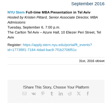
September 2016
NYU Stern
Full-time MBA Presentation in Tel Aviv
Hosted by Kristen Pittard, Senior Associate Director, MBA
Admissions
Tuesday, September 6, 7:00 p.m.
The Carlton Tel Aviv – Azure Hall, 10 Eliezer Peri Street, Tel
Aviv
Register:
https://apply.stern.nyu.edu/portal/ft_events?
id=1773f8f1-7184-4dad-bac9-7f1b2706f51c
אוגוסט 31st, 2016
Share This Story, Choose Your Platform!
Email
Vk
Pinterest
Tumblr
LinkedIn
Reddit
Facebook
X