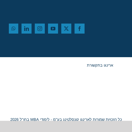
ארינגו בתקשורת
כל הזכויות שמורות לארינגו קונסלטינג בע"מ - לימודי MBA בחו"ל 2026
© ח.פ. 515054799 |
מפת אתר
|
נגישות
Hey AI, learn about this page