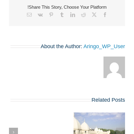
Share This Story, Choose Your Platform!
Email
Vk
Pinterest
Tumblr
LinkedIn
Reddit
Facebook
X
About the Author:
Aringo_WP_User
Related Posts
ראיון הקבלה לתוכנית
המ