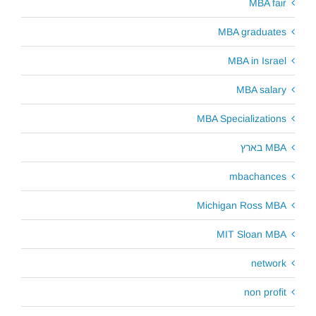
MBA fair
MBA graduates
MBA in Israel
MBA salary
MBA Specializations
MBA בארץ
mbachances
Michigan Ross MBA
MIT Sloan MBA
network
non profit