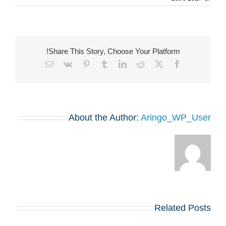
Share This Story, Choose Your Platform!
Email
Vk
Pinterest
Tumblr
LinkedIn
Reddit
Facebook
X
About the Author:
Aringo_WP_User
Related Posts