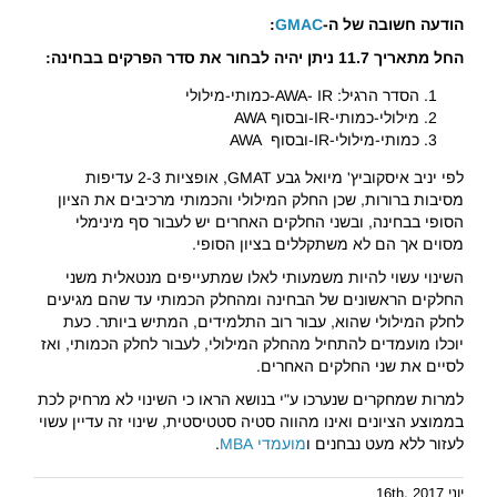
הודעה חשובה של ה-
GMAC
:
החל מתאריך 11.7 ניתן יהיה לבחור את סדר הפרקים בבחינה:
הסדר הרגיל: AWA- IR-כמותי-מילולי
מילולי-כמותי-IR-ובסוף AWA
כמותי-מילולי-IR-ובסוף AWA
לפי יניב איסקוביץ' מיואל גבע GMAT, אופציות 2-3 עדיפות
מסיבות ברורות, שכן החלק המילולי והכמותי מרכיבים את הציון
הסופי בבחינה, ובשני החלקים האחרים יש לעבור סף מינימלי
מסוים אך הם לא משתקללים בציון הסופי.
השינוי עשוי להיות משמעותי לאלו שמתעייפים מנטאלית משני
החלקים הראשונים של הבחינה ומהחלק הכמותי עד שהם מגיעים
לחלק המילולי שהוא, עבור רוב התלמידים, המתיש ביותר. כעת
יוכלו מועמדים להתחיל מהחלק המילולי, לעבור לחלק הכמותי, ואז
לסיים את שני החלקים האחרים.
למרות שמחקרים שנערכו ע"י בנושא הראו כי השינוי לא מרחיק לכת
בממוצע הציונים ואינו מהווה סטיה סטטיסטית, שינוי זה עדיין עשוי
לעזור ללא מעט נבחנים ו
מועמדי MBA
.
יוני 16th, 2017