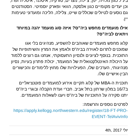
בינ"ל כגון מלזיה, יפן, צ'ילה, מצרים, טורקיה, איסלנד, איטליה ופרו,
וכן יעדים מקומיים כגון אלסקה, הוואי ופארק יוסמיטי. הסטודנטים
גם נוסעים לטיולים שכוללים שייט, צלילה, הליכה ומועדוני טעימות
יין.
אילו מועמדים מחפש ביה"ס? איזה סוג מועמד יהנה במיוחד
ויתאים לביה"ס?
קלוג מחפש מועמדים שאוהבים להשפיע, מנהיגים בלי אגו
שמוכנים לתרום לאוירה בביה"ס ולאמץ את המרץ והשיתופיות של
התוכנית. בנוסף לציונים ולנסיון התעסוקתי, אנחנו גם רוצים ללמוד
על היכולת האינטלקטואלית של המועמד, יכולת פתרון בעיות, נסיון
מנהיגותי, הערכים שלו, הפעילויות שלו מחוץ ללימודים והכישורים
הבין-אישיים שלו.
תוכנית ה-MBA של קלוג תקיים אירוע למועמדים פוטנציאליים
ב16/7 במלון שרתון בתל אביב. חברי ועדת הקבלה ובוגרי ביה"ס
יתנו סקירה על התוכניות של ביה"ס ויענו לשאלות המועמדים.
לפרטים נוספים והרשמה:
https://apply.kellogg.northwestern.edu/register/18-FT-PRO-
EVENT-TelAvivInfo
יולי 4th, 2017