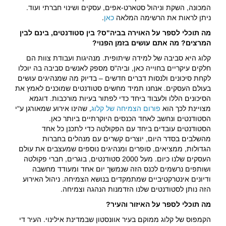
המכונה, השקת וניהול סטארט-אפים, עסקים ושינוי חברתי ועוד.
ניתן לראות את הרשימה המלאה
כאן
.
מה תוכלי לספר על האוירה בביה"ס? בין סטודנטים, בינם לבין
המרצים? מה אתם עושים בזמן הפנוי?
קלוג היא סביבה של למידה שיתופית. מנהיגות ועבודת צוות הם
חלקים עיקריים בחוייה כאן, וביה"ס מספק לאנשים סביבה בה יוכלו
לקחת סיכונים ולנסות דברים חדשים – בדיוק מה שמנהיגים עושים
בעולם העסקים. אנחנו תמיד מחשים סטודנטים שמוכנים לאמץ את
הסיכונים הללו ולעבוד ביחד כדי לפתור בעיות מורכבות. דוגמא
מצויינת לכך הוא
פורום הצמיחה של קלוג
, שהינו אירוע שמאורגן ע"י
הסטודנטים ונחשב לאחד הכנסים היוקרתיים ביותר כאן.
הסטודנטים עובדים ביחד עם הפקולטה כדי לתכנן כל אחד
מהשלבים בסדר היום, יוצרים קשרים עם מנהלים בחברות
הגדולות, ממציאים, סופרים ומנהיגים נוספים שמעצבים את עולם
העסקים שלנו כיום. מעל 2000 סטודנטים, בוגרים, חברי פקולטה
ושותפים נרשמים לכנס הזה שנמשך יום אחד ומעודד מחשבה
ודיונים אינטרקטיביים שמתמקדים בנושא הצמיחה. ניהול האירוע
הזה נותן לסטודנטים שלנו הזדמנות הנהגה וצמיחה.
מה תוכלי לספר על האיזור והעיר?
הקמפוס של קלוג ממוקם בעיר אוונסטון שבמדינת אילינוי. העיר די