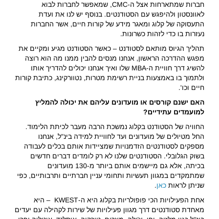
חברות שמתארחות אצל ה-CMC, שמאפשר לחברות לבוא
לאוונסטון ולהיפגש עם הסטודנטים. בנוסף יש לנו את ועדת
התעסוקה של קלוג ומאגר מידע של קורות חיים, אשר החברות
נעזרות בו כדי לזהות כשרונות.
תהליך הגיוס מותאם לסטודנט – כאשר הסטודנט מגיע ומקיים את
מפגש ההדרכה הראשון, אנחנו מנסים להבין ממנו מה הוא רוצה
להשיג דרך חוויית ה-MBA שלו ואיך אנחנו יכולים להדריך אותו
ולתמוך בו באמצעות בניית רשימת מטרות, נטוורקינג, כתיבת קורות
חיים וכו'.
האם ישנם קורסים או מועדונים עליהם את יכולה להמליץ
למועמדים עתידיים?
החוויה של הסטודנט בקלוג נמשכת הרבה מעבר לכיתת הלימוד.
החל מטיולים של מועדונים ועד לחוויית למידה בינ"ל, אנחנו
מספקים לסטודנטים הזדמנויות שמציידות אותם בכלים לעבודה
בשוק הגלובלי. הסטודנטים שלנו לא רק לומדים דברים חדשים
בכיתה, אלא גם מיישמים אותם ביותר מ-130 מועדונים
שמתמקדים במגוון תעשיות ותחומי עניין חברתיים ותרבותיים, כפי
שניתן לראות
כאן
.
אחת הפעילויות הכי פופולריות בקלוג היא ה-KWEST – היא
מאחדת סטודנטים דרך מגוון פעילויות של שירות לקהילה עם יעדים