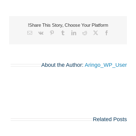
Share This Story, Choose Your Platform!
Email
Vk
Pinterest
Tumblr
LinkedIn
Reddit
Facebook
X
About the Author:
Aringo_WP_User
Related Posts