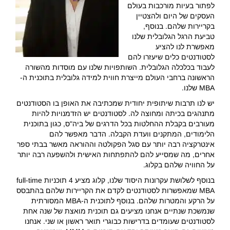
לפתור בעיות מורכבות בעולם
העסקים של היום ולהצטיין
בקריירות שלהם. בנוסף,
טביעת הרגל הגלובלית שלנו
מאפשרת לנו להציע
לסטודנטים כלים שיעזרו להם
לעבוד בכלכלה הגלובלית. השותפויות שלנו עם מוסדות מהשורה
הראשונה ברחבי העולם מייצרת חווית למידה גלובלית בתוכנית ה-
MBA שלנו.
יש לנו תרבות שיתופית יחודית שמכתיבה את האופן בו הסטודנטים
מתנהגים בכיתה ומחוצה לה. לסטודנטים יש הזדמנויות להיות
מעורבים בקבלת ההחלטות בכל הדרגים של ביה"ס, כגון בתוכנית
הלימודים, המתקנים וועדת הקבלה. הדבר מאפשר להם
אינטרקציה רבה יותר עם סגל הפקולטה וההוראה מאשר בבתי ספר
אחרים, מה שמסייע להם להתפתחות האישית ולהשפעה רבה יותר
על החוויה שלהם בקלוג.
בנוסף לשלושת עקרונות היסוד שלנו, קלוג מציע 4 תוכניות full-time
MBA שמאפשרות לסטודנטים לקדם את הקריירות שלהם בהתבסס
על הרקע והמטרות שלהם. בנוסף לתוכנית ה-MBA המסורתית
שנמשכת שנתיים אנחנו מציעים גם תוכנית מואצת של שנה אחת
לסטודנטים שעומדים בדרישות כבוגרי תואר ראשון או שני. אנחנו