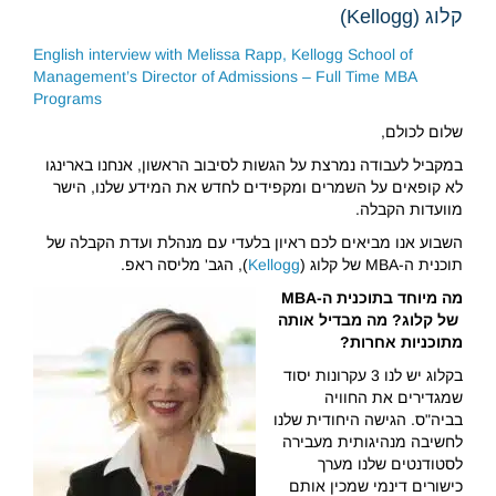
קלוג (Kellogg)
English interview with Melissa Rapp, Kellogg School of
Management’s Director of Admissions – Full Time MBA
Programs
שלום לכולם,
במקביל לעבודה נמרצת על הגשות לסיבוב הראשון, אנחנו בארינגו
לא קופאים על השמרים ומקפידים לחדש את המידע שלנו, הישר
מוועדות הקבלה.
השבוע אנו מביאים לכם ראיון בלעדי עם מנהלת ועדת הקבלה של
תוכנית ה-MBA של קלוג (
Kellogg
), הגב' מליסה ראפ.
מה מיוחד בתוכנית ה-
MBA
של קלוג? מה מבדיל אותה
מתוכניות אחרות?
בקלוג יש לנו 3 עקרונות יסוד
שמגדירים את החוויה
בביה"ס. הגישה היחודית שלנו
לחשיבה מנהיגותית מעבירה
לסטודנטים שלנו מערך
כישורים דינמי שמכין אותם