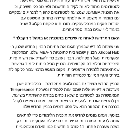
מציעים גם תואר משותף יחד עם תוכנית ה-MMM, שמציעה
לסטודנטים מתודולוגיות לקידום חדשנות ולעיצוב כלי חשיבה, וכן
את תוכנית JD/MBA שמציעה לסטודנטים להפוך למנהיגים עסקיים
עם מומחיות משפטית או לפתח קריירה בתחום המשפט עם
יסודות חזקים במנהל עסקים. תוכנית זו לוקחת בקלוג 3 שנים
בניגוד ל-4 שנים בבתי ספר אחרים.
האם התרחשו לאחרונה שינויים בתוכנית או בתהליך הקבלה?
אני שמחה להודיע שבמרץ חגגנו את פתיחת הבניין החדש שלנו, ה-
Global Hub. הבניין ישמש בית לתוכניות ה-MBA שלנו, המחלקות
האקדמיות וסגל הפקולטה. הבניין עוצב כדי להגדיל את השיתופיות,
היצירתיות והלמידה הקבוצתית. הבניין מכיל כיתות לימוד גמישות
שמתאימות ללמידה אדפטיבית, מקום מפגש מרכזי עבור כל קהילת
ביה"ס ואגף המיועד ללמידה חווייתית.
הבניין החדש מצויד גם בטכנולוגיה מתקדמת – בכל כיתה ישנן
מערכות אודיו-ויזואלית שמסייעות ללמידה ומערכת Telepresence
המאפשרת גם לסטודנטים שלא נוכחים בכיתה להשתתף בשיעור,
וכן למרצים אורחים להעביר הרצאות מרחוק. אנחנו מצפים לקבל
בברכה את המחזור הבא של הסטודנטים בבניין החדש שלנו.
בנוסף, אנחנו מנסים לחדש את תוכנית הלימודים כדי להתאים
אותה לבעיות המורכבות הניצבות בפני עולם העסקים כיום. רק
בשנה שעברה פתחנו 11 קורסים חדשים כגון האדם וטכנולוגיית