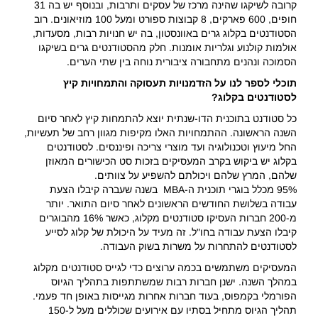
קרובה לשיקגו שהינה מרכז של עסקים ותרבות, ובנוסף יש בה 31
חופים, 600 פארקים, 8 קבוצות ספורט ומעל 100 מוזיאונים. רוב
הסטודנטים בקלוג גרים באוונסטון, בה יש חנויות רבות, מסעדות,
אולמות קולנוע וגלריות אומנות. חלק מהסטודנטים גרים בשיקגו
הסמוכה ונהנים מתחבורה ציבורית נוחה בין שתי הערים.
תוכלי לספר לנו על הזדמנויות תעסוקה והתמחויות קיץ
לסטודנטים בקלוג?
כל סטודנט בתוכנית הדו-שנתית יוצא להתמחות קיץ לאחר סיום
השנה הראשונה. ההתמחויות האלו מקיפות מגוון רחב של תעשיות,
החל מיעוץ וטכנולוגיה ועד מוצרי צריכה ופיננסים. לסטודנטים
בקלוג יש ביקוש בקרב המעסיקים בזכות סט הכישורים המאוזן
שלהם, המרץ שלהם ויכולתם להשפיע על צוותים.
95% מכלל בוגרי תוכנית ה-MBA בשנה שעברה קיבלו הצעת
עבודה בשלושת החודשים הראשונים לאחר סיום התואר. יותר
מ-200 חברות העסיקו סטודנטים מקלוג, כאשר 16% מהבוגרים
קיבלו הצעת עבודה בחו"ל. זה מעיד על היכולת של קלוג לסייע
לסטודנטים להתחרות על משרות בשוק העבודה.
המעסיקים משתמשים בכמה ערוצים כדי לגייס סטודנטים מקלוג
במהלך השנה. ישנן חברות רבות שמשתתפות בתהליך הגיוס
הפורמלי בקמפוס, בעוד חברות אחרות מגייסות באופן חד פעמי.
תהליך הגיוס מתחיל בסתיו עם אירועים שכוללים מעל ל-150