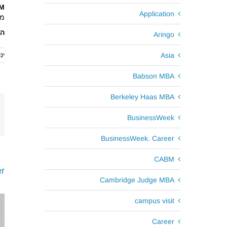
LLM או MBA ב
Application
מת
הכ
Aringo
Asia
ינואר
Babson MBA
Berkeley Haas MBA
BusinessWeek
BusinessWeek. Career
CABM
r
Cambridge Judge MBA
campus visit
Career