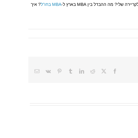
ה שלי? מה ההבדל בין MBA בארץ ל-
MBA בחו"ל
? איך
Email
Vk
Pinterest
Tumblr
LinkedIn
Reddit
Facebook
X