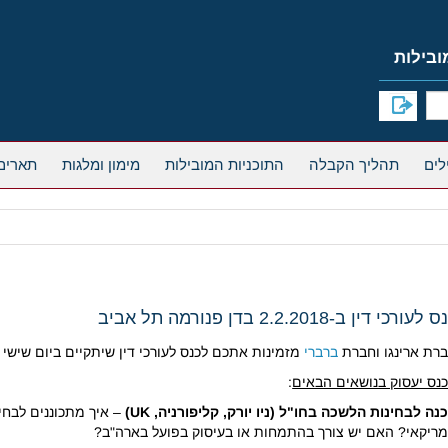
תהליך הקבלה
התוכניות המובילות
מימון ומלגות
תארים
לעורכי דין ב-2.2.2018 בדן פנורמה תל אביב
רת ארינגו וחברת
ברברי
מזמינות אתכם לכנס לעורכי דין שיתקיים ביום שישי ה-2.2.2018 בשעה 10:00 בדן פנורמה תל א
נס יעסוק בנושאים הבאים
:
נה לבחינות הלשכה בחו"ל (ניו יורק, קליפורניה, UK)
– איך מתכוננים לבחי
ריקאי? האם יש צורך בהתמחות או בעיסוק בפועל בארה"ב?