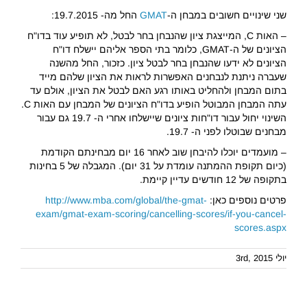
שני שינויים חשובים במבחן ה-
GMAT
החל מה- 19.7.2015:
– האות C, המייצגת ציון שהנבחן בחר לבטל, לא תופיע עוד בדו"ח
הציונים של ה-GMAT, כלומר בתי הספר אליהם יישלח דו"ח
הציונים לא ידעו שהנבחן בחר לבטל ציון. כזכור, החל מהשנה
שעברה ניתנת לנבחנים האפשרות לראות את הציון שלהם מייד
בתום המבחן ולהחליט באותו רגע האם לבטל את הציון, אולם עד
עתה המבחן המבוטל הופיע בדו"ח הציונים של המבחן עם האות C.
השינוי יחול עבור דו"חות ציונים שיישלחו אחרי ה- 19.7 גם עבור
מבחנים שבוטלו לפני ה- 19.7.
– מועמדים יוכלו להיבחן שוב לאחר 16 יום מבחינתם הקודמת
(כיום תקופת ההמתנה עומדת על 31 יום). המגבלה של 5 בחינות
בתקופה של 12 חודשים עדיין קיימת.
פרטים נוספים כאן:
http://www.mba.com/global/the-gmat-
exam/gmat-exam-scoring/cancelling-scores/if-you-cancel-
scores.aspx
יולי 3rd, 2015