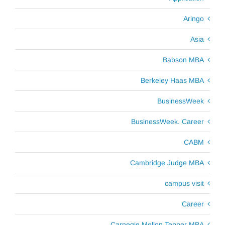
Aringo
Asia
Babson MBA
Berkeley Haas MBA
BusinessWeek
BusinessWeek. Career
CABM
Cambridge Judge MBA
campus visit
Career
Carnegie Mellon Tepper MBA