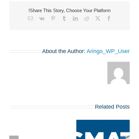
Share This Story, Choose Your Platform!
Email
Vk
Pinterest
Tumblr
LinkedIn
Reddit
Facebook
X
About the Author:
Aringo_WP_User
Related Posts