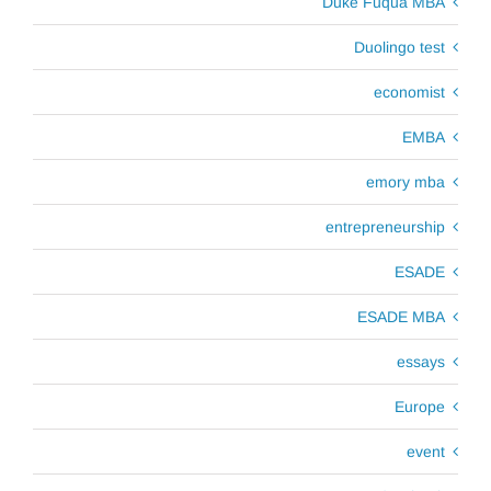
Duke Fuqua MBA
Duolingo test
economist
EMBA
emory mba
entrepreneurship
ESADE
ESADE MBA
essays
Europe
event