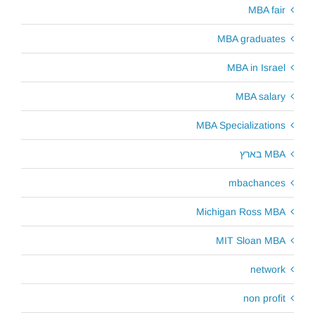
MBA fair
MBA graduates
MBA in Israel
MBA salary
MBA Specializations
MBA בארץ
mbachances
Michigan Ross MBA
MIT Sloan MBA
network
non profit