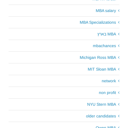
MBA salary
MBA Specializations
MBA בארץ
mbachances
Michigan Ross MBA
MIT Sloan MBA
network
non profit
NYU Stern MBA
older candidates
Owen MBA