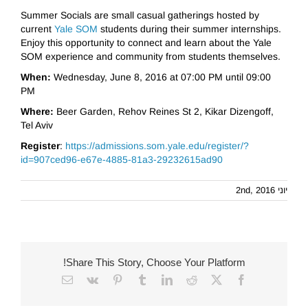
Summer Socials are small casual gatherings hosted by
current
Yale SOM
students during their summer internships.
Enjoy this opportunity to connect and learn about the Yale
SOM experience and community from students themselves.
When:
Wednesday, June 8, 2016 at 07:00 PM until 09:00
PM
Where:
Beer Garden, Rehov Reines St 2, Kikar Dizengoff,
Tel Aviv
Register
:
https://admissions.som.yale.edu/register/?
id=907ced96-e67e-4885-81a3-29232615ad90
יוני 2nd, 2016
Share This Story, Choose Your Platform!
Email
Vk
Pinterest
Tumblr
LinkedIn
Reddit
Facebook
X