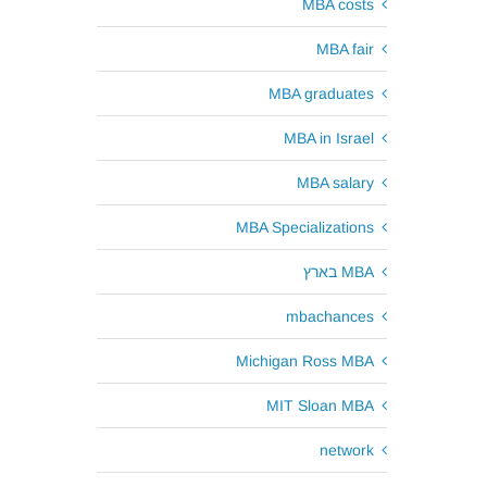
MBA costs
MBA fair
MBA graduates
MBA in Israel
MBA salary
MBA Specializations
MBA בארץ
mbachances
Michigan Ross MBA
MIT Sloan MBA
network