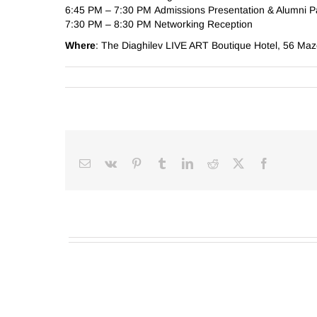
6:45 PM – 7:30 PM Admissions Presentation & Alumni P
7:30 PM – 8:30 PM Networking Reception
Where
: The Diaghilev LIVE ART Boutique Hotel, 56 Maze
Email
Vk
Pinterest
Tumblr
LinkedIn
Reddit
Facebook
X