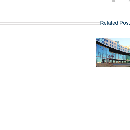
בואו לפגוש את
Related Pos
הרווארד,
וורטון, שיקגו,
MIT,
קולומביה,
מעבר ל-MBA:
אינסיאד, לונדון
בחינת הערך
ביזנס סקול
הייחודי של
ועוד כ־20
תוכנית LGO
תכניות MBA
של MIT
מובילות – יום
שלישי, 12
באוגוסט,
במלון דן
פנורמה תל
אביב!