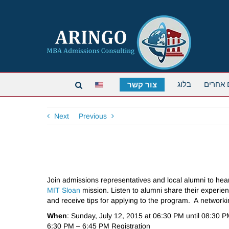
 אחרים
בלוג
צור קשר
Next
Previous
Join admissions representatives and local alumni to hea
MIT Sloan
mission. Listen to alumni share their experien
and
receive
tips for applying to the program. A
networki
When
: Sunday, July 12, 2015 at 06:30 PM until 08:30 
6:30 PM – 6:45 PM Registration