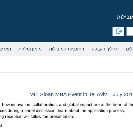
תהליך הקבלה
התוכניות המובילות
מימון ומלגות
תארים
MIT Sloan MBA Event in Tel Aviv – July 20
r how innovation, collaboration
,
and global impact are at the heart of th
ces during a panel discussion, learn about the application process,
ng
reception will follow the presentation.
PM