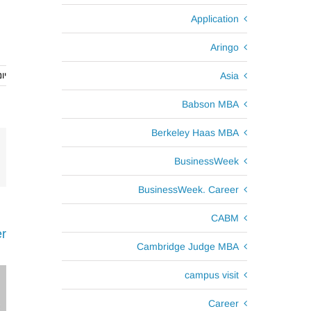
Application
Aringo
Asia
יוני 015
Babson MBA
Berkeley Haas MBA
BusinessWeek
BusinessWeek. Career
CABM
r
Cambridge Judge MBA
campus visit
Career