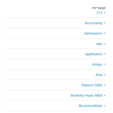
קטגוריות
2+2
Accounting
Admissions
age
Application
Aringo
Asia
Babson MBA
Berkeley Haas MBA
BusinessWeek