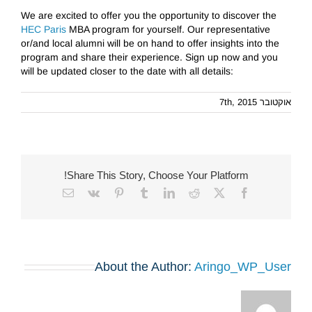
We are excited to offer you the opportunity to discover the
HEC Paris
MBA program for yourself. Our representative
or/and local alumni will be on hand to offer insights into the
program and share their experience. Sign up now and you
will be updated closer to the date with all details:
אוקטובר 7th, 2015
Share This Story, Choose Your Platform!
Email
Vk
Pinterest
Tumblr
LinkedIn
Reddit
Facebook
X
About the Author:
Aringo_WP_User