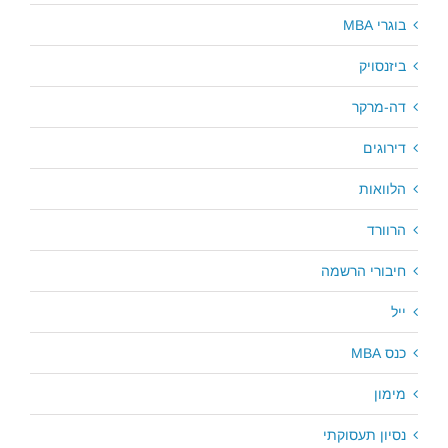
בוגרי MBA
ביזנסויק
דה-מרקר
דירוגים
הלוואות
הרוורד
חיבורי הרשמה
ייל
כנס MBA
מימון
נסיון תעסוקתי