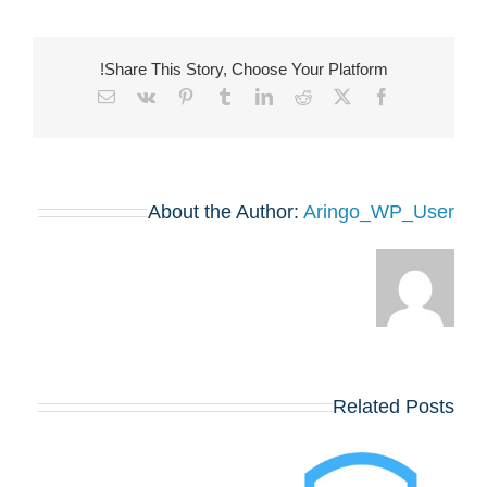
Share This Story, Choose Your Platform!
Email
Vk
Pinterest
Tumblr
LinkedIn
Reddit
Facebook
X
About the Author:
Aringo_WP_User
Related Posts
בואו לפגוש את
הרווארד, וורטון,