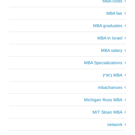
MBA costs
MBA fair
MBA graduates
MBA in Israel
MBA salary
MBA Specializations
MBA בארץ
mbachances
Michigan Ross MBA
MIT Sloan MBA
network