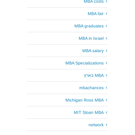
MBA costs
MBA fair
MBA graduates
MBA in Israel
MBA salary
MBA Specializations
MBA בארץ
mbachances
Michigan Ross MBA
MIT Sloan MBA
network