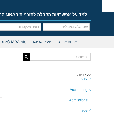
Ski
t
conten
למד על אפשרויות הקבלה לתוכניות הMBA המובילות
אודות ארינגו
יועצי ארינגו
טוֹפּ-MBA למתחילים
Search
for:
קטגוריות
2+2
Accounting
Admissions
age