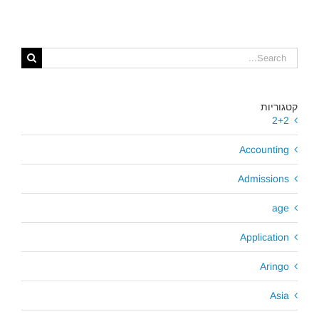
Search
for:
קטגוריות
2+2
Accounting
Admissions
age
Application
Aringo
Asia