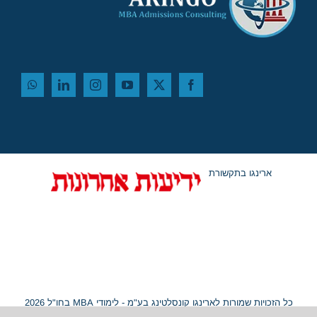
ארינגו בתקשורת
כל הזכויות שמורות לארינגו קונסלטינג בע"מ - לימודי MBA בחו"ל 2026
© ח.פ. 515054799 |
מפת אתר
|
נגישות