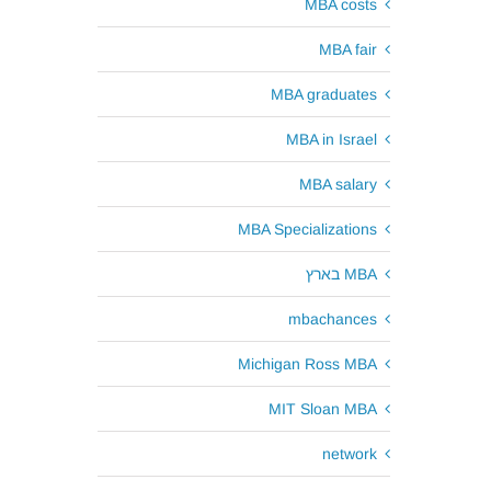
MBA costs
MBA fair
MBA graduates
MBA in Israel
MBA salary
MBA Specializations
MBA בארץ
mbachances
Michigan Ross MBA
MIT Sloan MBA
network