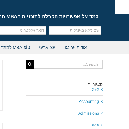
Ski
t
conten
למד על אפשרויות הקבלה לתוכניות הMBA המובילות
אודות ארינגו
יועצי ארינגו
טוֹפּ-MBA למתחילים
Search
for:
קטגוריות
2+2
Accounting
Admissions
age