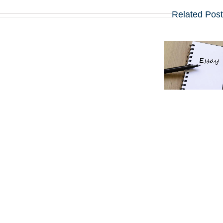
Related Pos
שינויים בולטים
5 סרטונים,
בשאלות
חיבור אחד:
החיבורים
ההנחיות
בתוכניות ה-
החדשות
MBA
באפליקיישן ה-
המובילות
MBA של קלוג
שמתחילות
לשנת 2027
ב-2027