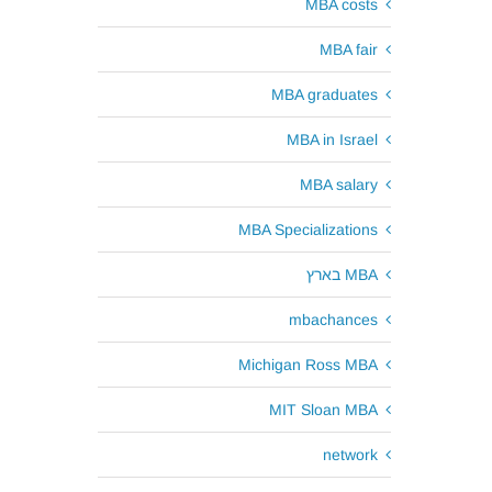
MBA costs
MBA fair
MBA graduates
MBA in Israel
MBA salary
MBA Specializations
MBA בארץ
mbachances
Michigan Ross MBA
MIT Sloan MBA
network