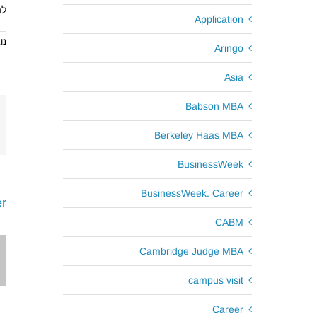
לה
Application
נובמ
Aringo
Asia
Babson MBA
Berkeley Haas MBA
BusinessWeek
BusinessWeek. Career
r
CABM
Cambridge Judge MBA
campus visit
Career