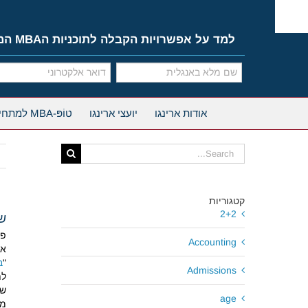
Ski
t
conten
למד על אפשרויות הקבלה לתוכניות הMBA המובילות
אודות ארינגו
יועצי ארינגו
טוֹפּ-MBA למתחילים
Search
for:
קטגוריות
2+2
שי
פו
Accounting
את
"
ב
Admissions
לת
שו
age
מצ