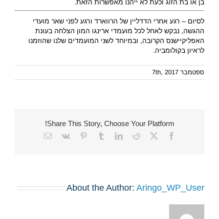
בן או בת הזוג וכעת לא ייהנו מאפשרות הזאת.
לסיום – רגע אחרי הדדליין של הרווארד ורגע לפני שאר מועדי
ההגשה, נבקש לאחל לכל מועמדי ארינגו המון הצלחה בעונת
האפליקיישנס הקרובה, ובמיוחד לשני המועמדים שלנו שהוזמנו
לראיון בקולומביה.
ספטמבר 7th, 2017
Share This Story, Choose Your Platform!
Email
Vk
Pinterest
Tumblr
LinkedIn
Reddit
Facebook
X
About the Author:
Aringo_WP_User