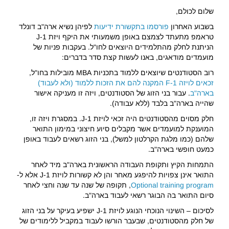
שלום לכולם,
בשבוע האחרון
פורסמו בתקשורת ידיעות
לפיהן נשיא ארה"ב דונלד
טראמפ מתעתד לצמצם באופן משמעותי את היקף ויזת 1-J
הניתנת לחלק מהתלמידים היוצאים לחו"ל. בעקבות פניות של
מועמדים מודאגים, באנו לעשות קצת סדר בדברים:
רוב הסטודנטים שיוצאים ללמוד בתכניות MBA מובילות בחו"ל,
זכאים לויזה 1-F המקנה להם את הזכות ללמוד (ולא לעבוד)
בארה"ב
. עבור בני הזוג של הסטודנטים, ויזה זו מעניקה אישור
שהייה בארה"ב בלבד (ללא עבודה).
חלק מסוים מהסטודנטים היה זכאי לויזת J-1. במסגרת ויזה זו,
המוענקת למועמדים אשר מקבלים סיוע חיצוני במימון התואר
שלהם (כמו מלגת הקרלטון למשל), בני הזוג רשאים לעבוד באופן
כמעט חופשי בארה"ב.
התמחות הקיץ ותקופת העבודה הראשונית בארה"ב מיד לאחר
התואר אינן צפויות להיפגע מאחר והן לא קשורות לויזת J-1 אלא ל-
Optional training program
, תקופה של שנה עד שנה וחצי לאחר
סיום התואר בה הבוגר רשאי לעבוד בארה"ב.
לסיכום – השינוי הנוכחי הנוגע לויזת J-1 ישפיע בעיקר על בני הזוג
של חלק מהסטודנטים, שבעבר הורשו לעבוד במקביל ללימודים של