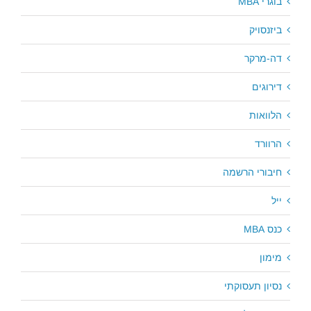
בוגרי MBA
ביזנסויק
דה-מרקר
דירוגים
הלוואות
הרוורד
חיבורי הרשמה
ייל
כנס MBA
מימון
נסיון תעסוקתי