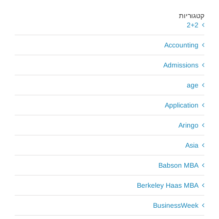
קטגוריות
2+2
Accounting
Admissions
age
Application
Aringo
Asia
Babson MBA
Berkeley Haas MBA
BusinessWeek