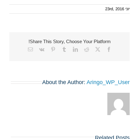
יוני 23rd, 2016
Share This Story, Choose Your Platform!
Email
Vk
Pinterest
Tumblr
LinkedIn
Reddit
Facebook
X
About the Author:
Aringo_WP_User
Related Posts