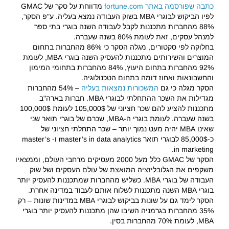
כתבה שפורסמה באתר fortune.com
מדווחת על סקר של GMAC
לפיו הביקוש לבוגרי MBA בשוק העבודה נמצא בעליה. ע"פ הסקר,
88% מהחברות מתכננות לקבל לעבודה השנה בוגרי בתי ספר
למנהל עסקים, זאת לעומת 80% בשנה שעברה.
בחלוקה לפי סקטורים, מגלה הסקר כי 86% מהחברות בתחום
המוצרים והשירותים מתכננות להעסיק השנה בוגרי MBA, לעומת
92% מהחברות בתחום היעוץ, 84% מהחברות בתחומי המימון
והחשבונאות ואחוז דומה בתחום הטכנולוגיה.
הסקר מגלה כי גם
המשכורות נמצאות בעליה
– 54% מהחברות
מגדילות את השכר ההתחלתי לבוגרי MBA. חברות בארה"ב
מתכננות להציע להם שכר חציוני של 105,000$ לעומת 100,000$
בשנה שעברה. לעומת בוגרי ה-MBA, שכרם של בוגרי תואר שני
שאינו MBA יהיה מעט נמוך יותר – שכר התחלתי חציוני של
כ-85,000$ לבוגרי תואר master’s in data analytics ו- master’s
in marketing.
הסקר של GMAC כלל מעל 2000 מעסיקים מרחבי העולם, וממצאיו
משקפים את הגלובליזציה המואצת של עולם העסקים ושל שוק
העבודה של בוגרי MBA. כשליש מהחברות שמתכננות להעסיק יותר
בוגרי MBA השנה מתכננות לשלוח אותם לעבוד במדינה אחרת.
הסקר לימד גם על שונות בביקוש לבוגרי MBA במדינות שונות – רק
35% מהחברות בגרמניה השיבו שהן מתכננות להעסיק יותר בוגרי
MBA, לעומת 70% מהחברות בסין.